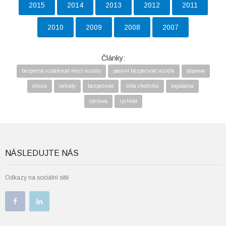
2015
2014
2013
2012
2011
2010
2009
2008
2007
Články:
bezpečná vzdálenost mezi vozidly
pasivní bezpečnost vozidla
doprava
silnice
nehody
bezpečnost
šířka chodníku
legislativa
výchova
rychlost
NÁSLEDUJTE NÁS
Odkazy na sociální sítě