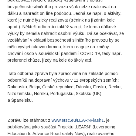
pokračovat. Některé aspekty vzdělávání v oblasti
bezpečnosti silničního provozu však nelze realizovat na
dálku a nahradit on-line podobou. Jedná se např. o aktivity,
které je nutné fyzicky realizovat (trénink na jízdním kole
apod.). Někteří odborníci taktéž varují, že forma dálkové
výuky by neměla nahradit osobní výuku. Dá se očekávat, že
vzdělávání v oblasti bezpečnosti silničního provozu by se
mělo vyvíjet takovou formou, která reaguje na změny
chování osob v souvislostí pandemií COVID-19, tedy např.
preferenci chůze, jízdy na kole do školy atd.
Tato odborná zpráva byla zpracována na základě pomoci
odborníků na dopravní výchovu v 11 evropských zemích:
Rakousku, Belgii, České republice, Dánsku, Finsku, Řecku,
Nizozemsku, Norsku, Portugalsku, Skotsku (UK)
a Španělsku.
Zprávu lze stáhnout z
www.etsc.eu/LEARNFlash1
, je
publikována jako součást Projektu „LEARN“ (Leveraging
Education to Advance Road safety Now), realizovaného