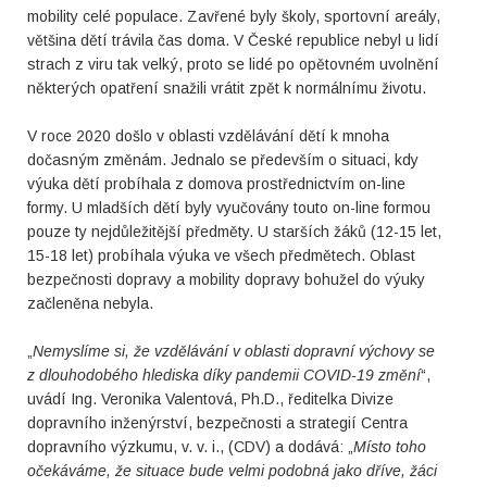
mobility celé populace. Zavřené byly školy, sportovní areály,
většina dětí trávila čas doma. V České republice nebyl u lidí
strach z viru tak velký, proto se lidé po opětovném uvolnění
některých opatření snažili vrátit zpět k normálnímu životu.
V roce 2020 došlo v oblasti vzdělávání dětí k mnoha
dočasným změnám. Jednalo se především o situaci, kdy
výuka dětí probíhala z domova prostřednictvím on-line
formy. U mladších dětí byly vyučovány touto on-line formou
pouze ty nejdůležitější předměty. U starších žáků (12-15 let,
15-18 let) probíhala výuka ve všech předmětech. Oblast
bezpečnosti dopravy a mobility dopravy bohužel do výuky
začleněna nebyla.
„
Nemyslíme si, že vzdělávání v oblasti dopravní výchovy se
z dlouhodobého hlediska díky pandemii COVID-19 změní
“,
uvádí Ing. Veronika Valentová, Ph.D., ředitelka Divize
dopravního inženýrství, bezpečnosti a strategií Centra
dopravního výzkumu, v. v. i., (CDV) a dodává: „
Místo toho
očekáváme, že situace bude velmi podobná jako dříve, žáci