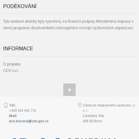
PODĚKOVÁNÍ
Tyto webové stránky byly vytvořeny za finanční podpory Ministerstva dopravy v
rámci programu dlouhodobého koncepčního rozvoje výzkumných organizací.
INFORMACE
O projektu
CDV v.v.i.
Tel.:
Centrum dopravního výzkumu, v.
+420 541 641 711
v. i.
Mail:
Líšeňská 33a
eva.ksicova@cdv.gov.cz
636 00 Brno