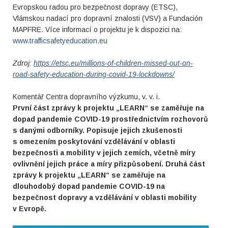
Evropskou radou pro bezpečnost dopravy (ETSC),
Vlámskou nadací pro dopravní znalosti (VSV) a Fundación
MAPFRE. Více informací o projektu je k dispozici na:
www.trafficsafetyeducation.eu
Zdroj:
https://etsc.eu/millions-of-children-missed-out-on-
road-safety-education-during-covid-19-lockdowns/
Komentář Centra dopravního výzkumu, v. v. i.
První část zprávy k projektu „LEARN“ se zaměřuje na
dopad pandemie COVID-19 prostřednictvím rozhovorů
s danými odborníky. Popisuje jejich zkušenosti
s omezením poskytování vzdělávání v oblasti
bezpečnosti a mobility v jejich zemích, včetně míry
ovlivnění jejich práce a míry přizpůsobení. Druhá část
zprávy k projektu „LEARN“ se zaměřuje na
dlouhodobý dopad pandemie COVID-19 na
bezpečnost dopravy a vzdělávání v oblasti mobility
v Evropě.