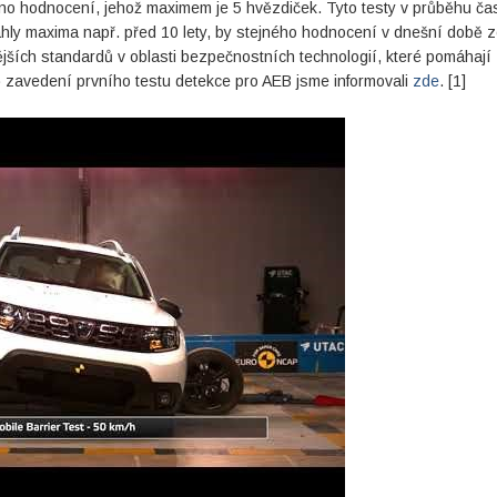
áno hodnocení, jehož maximem je 5 hvězdiček. Tyto testy v průběhu ča
áhly maxima např. před 10 lety, by stejného hodnocení v dnešní době z
jších standardů v oblasti bezpečnostních technologií, které pomáhají
ně zavedení prvního testu detekce pro AEB jsme informovali
zde
. [1]