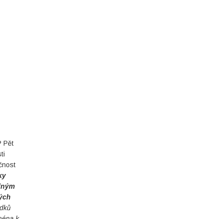
? Pět
ti
čnost
ky
álným
vých
edků
jména k