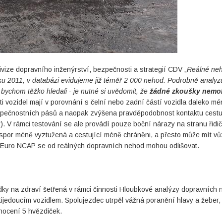
ivize dopravního inženýrství, bezpečnosti a strategií CDV „
Reálné ne
ku 2011, v databázi evidujeme již téměř 2 000 nehod. Podrobně analy
 bychom těžko hledali - je nutné si uvědomit, že
žádné zkoušky nem
ti vozidel mají v porovnání s čelní nebo zadní částí vozidla daleko m
ezpečnostních pásů a naopak zvýšena pravděpodobnost kontaktu cestu
). V rámci testování se ale provádí pouze boční nárazy na stranu řidič
úspor méně vyztužená a cestující méně chráněni, a přesto může mít vů
 Euro NCAP se od reálných dopravních nehod mohou odlišovat.
ky na zdraví šetřená v rámci činnosti Hloubkové analýzy dopravních 
tijedoucím vozidlem. Spolujezdec utrpěl vážná poranění hlavy a žeber, 
nocení 5 hvězdiček.