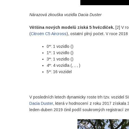
Nárazová zkouška vozidla Dacia Duster
Většina nových modelů získá 5 hvězdiček.
[2] V r
(
Citroën C5 Aircross
), ostatní plný počet. V roce 2018
0*: 1 vozidlo ()
1*: 1 vozidlo ()
3*: 1 vozidlo ()
4*: 4 vozidla (, , , )
5*: 16 vozidel
V posledních letech dynamicky roste trh tzv. vozidel
Dacia Duster
, která v hodnocení z roku 2017 získala
leden-duben 2019 činil podíl soukromých registrací z