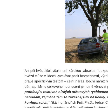
Ani pět hvězdiček však není zárukou „absolutní bezpe
hvězd může v lidech vyvolávat pocit bezpečnosti, výr
právě specifickým testům – čelní náraz, boční náraz 
dětí atp. Mimo celkového hodnocení je nutné věnovat 
probíhají v relativně nízkých střetových rychloste
nehodám, zejména těm se závažnějšími následky, 
konfiguracích,
“ říká Ing. Jindřich Frič, Ph.D., ředitel
z testů relativně bezpečné vozidlo, základem je chova