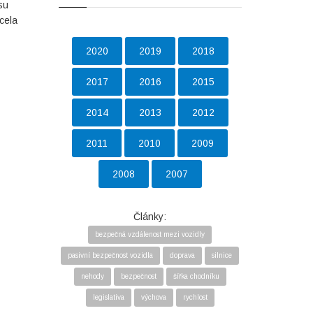
su
cela
2020
2019
2018
2017
2016
2015
2014
2013
2012
2011
2010
2009
2008
2007
Články:
bezpečná vzdálenost mezi vozidly
pasivní bezpečnost vozidla
doprava
silnice
nehody
bezpečnost
šířka chodníku
legislativa
výchova
rychlost