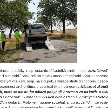
čnosti“ posádky, resp. ostatních účastníků silničního provozu. Důvod
obci automobilů však celkem logicky mohou přizpůsobit vývoj bezpečnos
rozjetým vozíkem, resp. na sloupek, simulace střetu s chodcem, bezpe
pozornost také dílčímu, procentuálnímu hodnocení. „
Nárazové zkouš
ch, které se dle druhu nárazů pohybují v rozmezí 29-64 km/h. K re
však dochází i v mnohem vyšších rychlostech a v různých střeto
 CDV a dodává: „
Proto není vhodné spoléhat jen na to, že řídím dle výsl
t se v dopravním prostoru bezpečně jak k cestujícím ve vozidle, tak ze