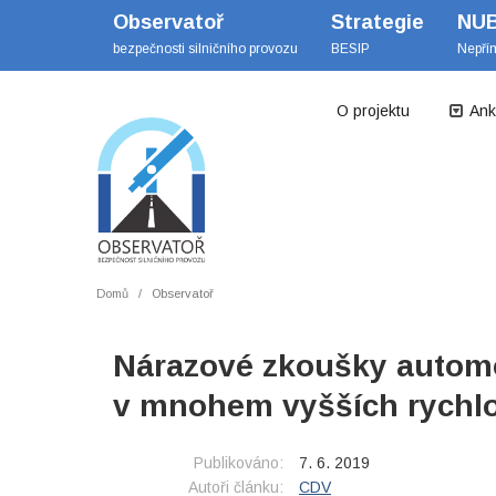
Observatoř
Strategie
NU
bezpečnosti silničního provozu
BESIP
Nepří
O projektu
Ank
Domů
Observatoř
Nárazové zkoušky automo
v mnohem vyšších rychlo
Publikováno:
7. 6. 2019
Autoři článku:
CDV