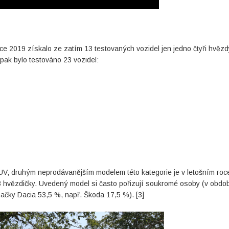
oce 2019 získalo ze zatím 13 testovaných vozidel jen jedno čtyři hvězd
 pak bylo testováno 23 vozidel:
 SUV, druhým neprodávanějším modelem této kategorie je v letošním roc
 3 hvězdičky. Uvedený model si často pořizují soukromé osoby (v obdo
načky Dacia 53,5 %, např. Škoda 17,5 %). [3]