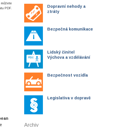
i můžete
Dopravní nehody a
átu PDF.
ztráty
Bezpečná komunikace
Lidský činitel
Výchova a vzdělávání
Bezpečnost vozidla
Legislativa v dopravě
opean
Archiv
e