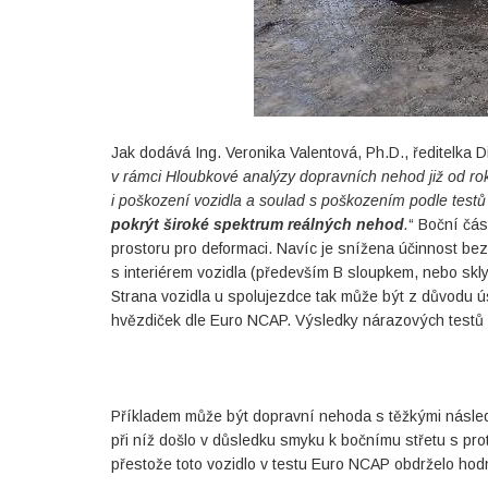
Jak dodává Ing. Veronika Valentová, Ph.D., ředitelka D
v rámci Hloubkové analýzy dopravních nehod již od ro
i poškození vozidla a soulad s poškozením podle testů
pokrýt široké spektrum reálných nehod
.
“ Boční čás
prostoru pro deformaci. Navíc je snížena účinnost b
s interiérem vozidla (především B sloupkem, nebo skly
Strana vozidla u spolujezdce tak může být z důvodu 
hvězdiček dle Euro NCAP. Výsledky nárazových testů
Příkladem může být dopravní nehoda s těžkými násled
při níž došlo v důsledku smyku k bočnímu střetu s pro
přestože toto vozidlo v testu Euro NCAP obdrželo hod