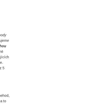
hody
zujeme
ohou
éně
jících
e.
z 5
nehod,
a to