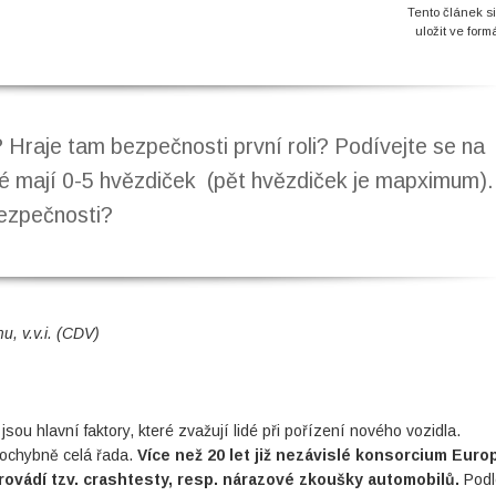
Tento článek s
uložit ve form
a? Hraje tam bezpečnosti první roli? Podívejte se na
ré mají 0-5 hvězdiček (pět hvězdiček je mapximum).
bezpečnosti?
, v.v.i. (CDV)
sou hlavní faktory, které zvažují lidé při pořízení nového vozidla.
pochybně celá řada.
Více než 20 let již nezávislé konsorcium Eur
ádí tzv. crashtesty, resp. nárazové zkoušky automobilů.
Podl