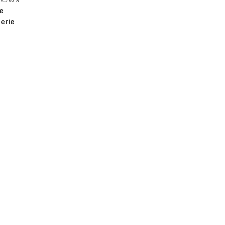
je
erie