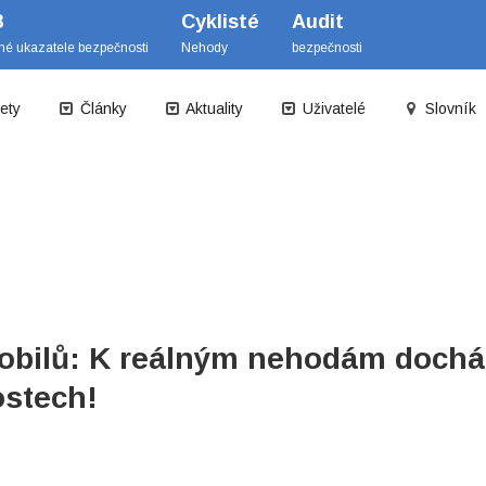
B
Cyklisté
Audit
mé ukazatele bezpečnosti
Nehody
bezpečnosti
ety
Články
Aktuality
Uživatelé
Slovník
bilů: K reálným nehodám docház
stech!