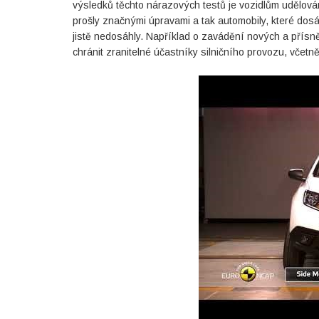
výsledků těchto nárazových testů je vozidlům udělov
prošly značnými úpravami a tak automobily, které dos
jistě nedosáhly. Například o zavádění nových a přísně
chránit zranitelné účastníky silničního provozu, včet