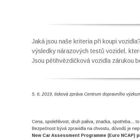
Jaká jsou naše kriteria při koupi vozidl
výsledky nárazových testů vozidel, kte
Jsou pětihvězdičková vozidla zárukou 
5. 6. 2019, tisková zpráva Centrum dopravního výzkumu
Cena, spolehlivost, druh paliva, značka, spotřeba… to j
Bezpečnost bývá zpravidla na chvostu, důvodů je ne
New Car Assessment Programme (Euro NCAP) prov