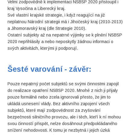
Velmi zodpovědně k implementaci NSBSP 2020 přistoupil i
kraj Vysočina a Liberecký kraj.
Své vlastní krajské strategie, i když reagující na již
neplatnou Národní strategii má i Jihočeský kraj (2010-2013)
a Jihomoravský kraj (dle Strategie 2010).
Ostatní subjekty až na nepatrné výjimky se k plnění NSBSP
2020 nepřihlásily a nebo neposkytly žádnou informaci o
svých aktivitách, kterými ji podporují.
Šesté varování - závěr:
Pouze nepatrný počet subjektů se svými činnostmi zapojil
do realizace opatření NSBSP 2020. Mnohé z nich ji přijaly
pouze formálně nebo zcela ignorovali přesto, že jim to
ukládá usnesení vlády. Bez aktivního zapojení všech
subjektů, které mají zodpovědnost za zvyšování
bezpečnosti silničního provozu, ale i těch, kteří k ní mohou
svou činností přispět, nelze dosáhnout předpokládaného
snížení nehodovosti. K tomu je nezbytná i jejich úzká