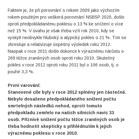
Faktem je, že při porovnání s rokem 2009 jako výchozím
rokem použitým pro veškerá porovnání NSBSP 2020, došlo
oproti předpokládanému poklesu o 13 % ke snížení o více
než 15 %. V úvahu je však třeba vzít rok 2010, kdy se
vyskytl neobvykle hluboký a atypický pokles o 21 %. Tím se
zkresluje a relativizuje úspěšný výsledek roku 2012.
Naopak v roce 2011 došlo dokonce k výraznému nárůstu o
269 těžce zraněných osob oproti roku 2010. Skutečný
pokles v roce 2012 oproti roku 2011 byl o 106 osob, tj. o
pouhé 3,3 %.
První varování:
Stanovené cíle byly v roce 2012 splněny jen částečně.
Nebylo dosaženo předpokládaného snížení počtu
smrtelných následků nehod, oproti tomuto
předpokladu zemřelo na našich silnicích navíc 33
osob. Příznivé snížení počtu těžce zraněných osob je
třeba hodnotit skepticky s přihlédnutím k jejich
výraznému poklesu v roce 2010.