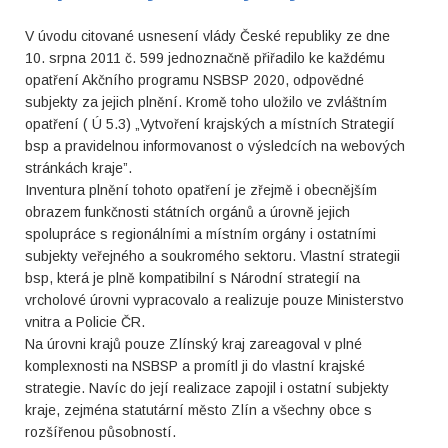
V úvodu citované usnesení vlády České republiky ze dne
10. srpna 2011 č. 599 jednoznačně přiřadilo ke každému
opatření Akčního programu NSBSP 2020, odpovědné
subjekty za jejich plnění. Kromě toho uložilo ve zvláštním
opatření ( Ú 5.3) „Vytvoření krajských a místních Strategií
bsp a pravidelnou informovanost o výsledcích na webových
stránkách kraje”.
Inventura plnění tohoto opatření je zřejmě i obecnějším
obrazem funkčnosti státních orgánů a úrovně jejich
spolupráce s regionálními a místním orgány i ostatními
subjekty veřejného a soukromého sektoru. Vlastní strategii
bsp, která je plně kompatibilní s Národní strategií na
vrcholové úrovni vypracovalo a realizuje pouze Ministerstvo
vnitra a Policie ČR.
Na úrovni krajů pouze Zlínský kraj zareagoval v plné
komplexnosti na NSBSP a promítl ji do vlastní krajské
strategie. Navíc do její realizace zapojil i ostatní subjekty
kraje, zejména statutární město Zlín a všechny obce s
rozšířenou působností.