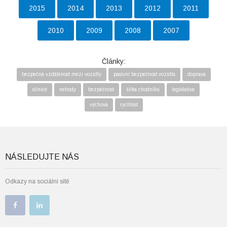
2015
2014
2013
2012
2011
2010
2009
2008
2007
Články:
bezpečná vzdálenost mezi vozidly
pasivní bezpečnost vozidla
doprava
silnice
nehody
bezpečnost
šířka chodníku
legislativa
výchova
rychlost
NÁSLEDUJTE NÁS
Odkazy na sociální sítě