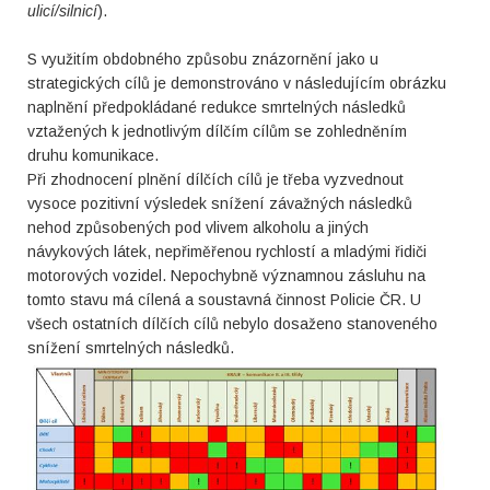
ulicí/silnicí
).
S využitím obdobného způsobu znázornění jako u
strategických cílů je demonstrováno v následujícím obrázku
naplnění předpokládané redukce smrtelných následků
vztažených k jednotlivým dílčím cílům se zohledněním
druhu komunikace.
Při zhodnocení plnění dílčích cílů je třeba vyzvednout
vysoce pozitivní výsledek snížení závažných následků
nehod způsobených pod vlivem alkoholu a jiných
návykových látek, nepřiměřenou rychlostí a mladými řidiči
motorových vozidel. Nepochybně významnou zásluhu na
tomto stavu má cílená a soustavná činnost Policie ČR. U
všech ostatních dílčích cílů nebylo dosaženo stanoveného
snížení smrtelných následků.