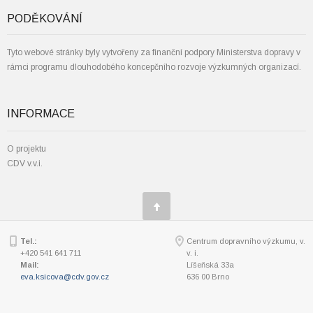
PODĚKOVÁNÍ
Tyto webové stránky byly vytvořeny za finanční podpory Ministerstva dopravy v
rámci programu dlouhodobého koncepčního rozvoje výzkumných organizací.
INFORMACE
O projektu
CDV v.v.i.
Tel.:
Centrum dopravního výzkumu, v.
+420 541 641 711
v. i.
Mail:
Líšeňská 33a
eva.ksicova@cdv.gov.cz
636 00 Brno