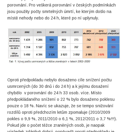
porovnání. Pro veškerá porovnání v českých podmínkách
jsou použity počty smrtelných úmrtí, ke kterým došlo na
místě nehody nebo do 24 h, které po ní uplynuly.
Oproti předpokladu nebylo dosaženo cíle snížení počtu
usmrcených (do 30 dnů i do 24 h) a k jejímu dosažení
chybělo v porovnání do 24 h 33 osob. více. Místo
předpokládaného snížení o 22 % bylo dosaženo poklesu
pouze o 18 %. Navíc se ukazuje, že se tempo snižování
rozdílů oproti předchozím letům zpomaluje (2010/2009
pokles o 9,9 %, 2011/2010 o 6,1 %, 2012/2011 o 3,7 %!!!).
Pokud jde o počet těžce zraněných osob, je naopak
výsledek zdánlivě dobrý, poněvadž oproti předpokladu je