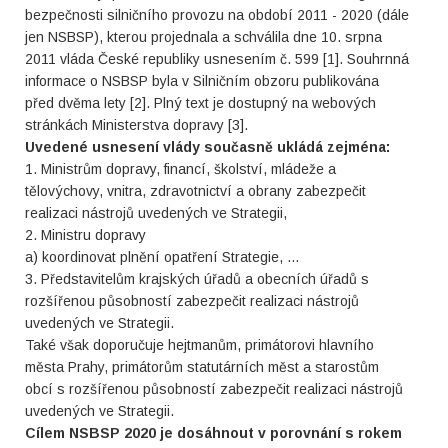
bezpečnosti silničního provozu na období 2011 - 2020 (dále
jen NSBSP), kterou projednala a schválila dne 10. srpna
2011 vláda České republiky usnesením č. 599 [1]. Souhrnná
informace o NSBSP byla v Silničním obzoru publikována
před dvěma lety [2]. Plný text je dostupný na webových
stránkách Ministerstva dopravy [3].
Uvedené usnesení vlády současně ukládá zejména:
1. Ministrům dopravy, financí, školství, mládeže a
tělovýchovy, vnitra, zdravotnictví a obrany zabezpečit
realizaci nástrojů uvedených ve Strategii,
2. Ministru dopravy
a) koordinovat plnění opatření Strategie, …
3. Představitelům krajských úřadů a obecních úřadů s
rozšířenou působností zabezpečit realizaci nástrojů
uvedených ve Strategii.
Také však doporučuje hejtmanům, primátorovi hlavního
města Prahy, primátorům statutárních měst a starostům
obcí s rozšířenou působností zabezpečit realizaci nástrojů
uvedených ve Strategii.
Cílem NSBSP 2020 je dosáhnout v porovnání s rokem