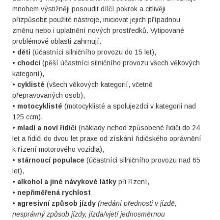
mnohem výstižněji posoudit dílčí pokrok a citlivěji
přizpůsobit použité nástroje, iniciovat jejich případnou
změnu nebo i uplatnění nových prostředků. Vytipované
problémové oblasti zahrnují:
•
děti
(účastníci silničního provozu do 15 let),
•
chodci
(pěší účastníci silničního provozu všech věkových
kategorií),
•
cyklisté
(všech věkových kategorií, včetně
přepravovaných osob),
•
motocyklisté
(motocyklisté a spolujezdci v kategorii nad
125 ccm),
•
mladí a noví řidiči
(náklady nehod způsobené řidiči do 24
let a řidiči do dvou let praxe od získání řidičského oprávnění
k řízení motorového vozidla),
•
stárnoucí populace
(účastníci silničního provozu nad 65
let),
•
alkohol a jiné návykové látky
při řízení,
•
nepřiměřená rychlost
•
agresivní způsob jízdy
(nedání přednosti v jízdě,
nesprávný způsob jízdy, jízda/vjetí jednosměrnou