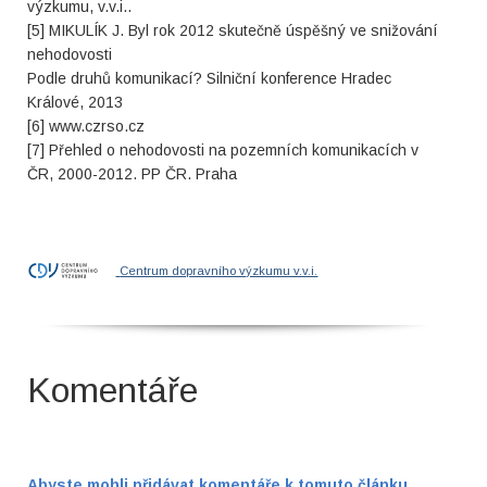
výzkumu, v.v.i..
[5] MIKULÍK J. Byl rok 2012 skutečně úspěšný ve snižování
nehodovosti
Podle druhů komunikací? Silniční konference Hradec
Králové, 2013
[6] www.czrso.cz
[7] Přehled o nehodovosti na pozemních komunikacích v
ČR, 2000-2012. PP ČR. Praha
Centrum dopravního výzkumu v.v.i.
Komentáře
Abyste mohli přidávat komentáře k tomuto článku,