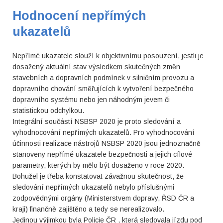
Hodnocení nepřímých
ukazatelů
Nepřímé ukazatele slouží k objektivnímu posouzení, jestli je
dosažený aktuální stav výsledkem skutečných změn
stavebních a dopravních podmínek v silničním provozu a
dopravního chování směřujících k vytvoření bezpečného
dopravního systému nebo jen náhodným jevem či
statistickou odchylkou.
Integrální součástí NSBSP 2020 je proto sledování a
vyhodnocování nepřímých ukazatelů. Pro vyhodnocování
účinnosti realizace nástrojů NSBSP 2020 jsou jednoznačně
stanoveny nepřímé ukazatele bezpečnosti a jejich cílové
parametry, kterých by mělo být dosaženo v roce 2020.
Bohužel je třeba konstatovat závažnou skutečnost, že
sledování nepřímých ukazatelů nebylo příslušnými
zodpovědnými orgány (Ministerstvem dopravy, ŘSD ČR a
kraji) finančně zajištěno a tedy se nerealizovalo.
Jedinou výjimkou byla Policie ČR , která sledovala jízdu pod