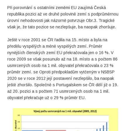
Při porovnání s ostatními zeměmi EU zaujímá Česká
republika pozici až ve druhé polovině zemí s podprůměrnou
úrovní nehodovosti jak názorně potvrzuje Obr.3. Tragické
však je, že tato pozice se nezlepšuje, ba naopak zhoršuje.
Ještě v roce 2001 se ČR řadila na 15. místo a byla na
předělu vyspělých a méně vyspělých zemí. Průměr
nynějších členských zemí EU překračovala jen o 16 %. V
roce 2009 se však posunulo až na 18. místo a s počtem 86
usmrcených osob na 1 mil. obyvatel překračovala o 23 %
průměr zemí. se Oproti předpokladům vytčeným v NSBSP
2020 se v roce 2012 její postavení nezlepšilo, ba naopak
ještě zhoršilo. Společně s Portugalskem se ČR dělí již o 19.
až 20. pozici a s počtem 71 usmrcených osob na 1 mil.
obyvatel překračuje už o 29 % průměr EU.