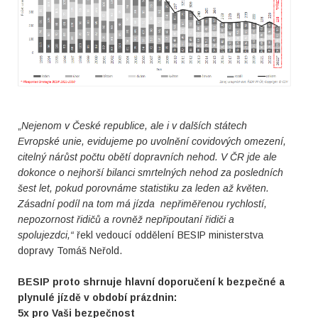
„
Nejenom v České republice, ale i v dalších státech
Evropské unie, evidujeme po uvolnění covidových omezení,
citelný nárůst počtu obětí dopravních nehod. V ČR jde ale
dokonce o nejhorší bilanci smrtelných nehod za posledních
šest let, pokud porovnáme statistiku za leden až květen.
Zásadní podíl na tom má jízda nepřiměřenou rychlostí,
nepozornost řidičů a rovněž nepřipoutaní řidiči a
spolujezdci,“
řekl vedoucí oddělení BESIP ministerstva
dopravy Tomáš Neřold.
BESIP proto shrnuje hlavní doporučení k bezpečné a
plynulé jízdě v období prázdnin:
5x pro Vaši bezpečnost