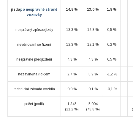
jízda
po nesprávné straně
14,9 %
13,0 %
1,8 %
vozovky
nesprávný způsob jízdy
13,3 %
12,8 %
0,5 %
nevěnování se řízení
12,3 %
12,1 %
0,2 %
nesprávné předjíždění
4,8 %
4,3 %
0,5 %
nezaviněná řidičem
2,7 %
3,9 %
-1,2 %
technická závada vozidla
0,0 %
0,1 %
-0,1 %
počet (podíl)
1 345
5 004
(21,2 %)
(78,8 %)