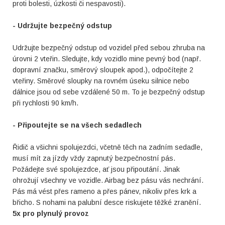
proti bolesti, úzkosti či nespavosti).
- Udržujte bezpečný odstup
Udržujte bezpečný odstup od vozidel před sebou zhruba na
úrovni 2 vteřin. Sledujte, kdy vozidlo mine pevný bod (např.
dopravní značku, směrový sloupek apod.), odpočítejte 2
vteřiny. Směrové sloupky na rovném úseku silnice nebo
dálnice jsou od sebe vzdálené 50 m. To je bezpečný odstup
při rychlosti 90 km/h.
- Připoutejte se na všech sedadlech
Řidič a všichni spolujezdci, včetně těch na zadním sedadle,
musí mít za jízdy vždy zapnutý bezpečnostní pás.
Požádejte své spolujezdce, ať jsou připoutání. Jinak
ohrožují všechny ve vozidle. Airbag bez pásu vás nechrání.
Pás má vést přes rameno a přes pánev, nikoliv přes krk a
břicho. S nohami na palubní desce riskujete těžké zranění.
5x pro plynulý provoz