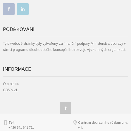
PODĚKOVÁNÍ
Tyto webové stránky byly vytvořeny za finanční podpory Ministerstva dopravy v
rámci programu dlouhodobého koncepčního rozvoje výzkumných organizací.
INFORMACE
O projektu
CDV v.v.i.
Tel.:
Centrum dopravního výzkumu, v.
+420 541 641 711
v. i.