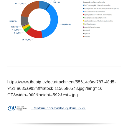
https://www.ibesip.cz/getattachment/55614c8c-f787-48d5-
9f51-a635a993f8ff/iStock-1150580548.jpg?lang=cs-
CZ&width=900&height=592&ext=.jpg
Centrum dopravního výzkumu v.v.i.