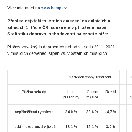
Více informací na
www.besip.cz
.
Přehled největších letních omezení na dálnicích a
silnicích 1. tříd v ČR naleznete v přiložené mapě.
Statistiku dopravní nehodovosti naleznete níže:
Příčiny závažných dopravních nehod v letech 2011–2021
v měsících červenec–srpen vs. v ostatních měsících
Následek osoby: usmrcení
Příčina nehody
Letní
Ostatní
Rozdíl
prázdniny
měsíce
p
nepřiměřená rychlost
34,0 %
38,6 %
-4,7 %
nedání přednosti v jízdě
18,1 %
15,1 %
3,0 %