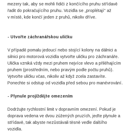
mezery tak, aby se mohli řidiči z končícího pruhu střídavě
řadit do pokračujícího pruhu. Vozidla se „proplétají“ až
v místě, kde končí jeden z pruhů, nikoliv dříve.
- Utvořte záchranářskou uličku
V případě pomalu jedoucí nebo stojící kolony na dálnici a
silnici pro motorová vozidla vytvořte uličku pro záchranáře.
Ulička vzniká vždy mezi pruhem nejvíce vlevo a přiléhajícím
pruhem (prostředním, nebo pravým podle počtu pruhů).
Vytvořte uličku včas, nikoliv až když zcela zastavíte.
Ponechte si odstup od vozidla před sebou pro manévrování.
- Plynule projíždějte omezením
Dodržujte rychlostní limit v dopravním omezení. Pokud je
doprava vedena ve dvou zúžených pruzích, jeďte plynule a
střídavě, tak abyste nezůstávali těsně vedle dalšího
vozidla.