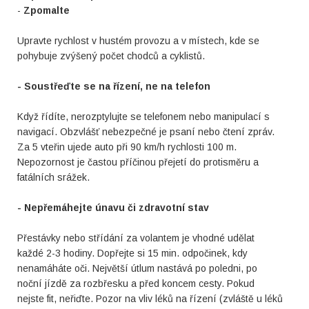
-
Zpomalte
Upravte rychlost v hustém provozu a v místech, kde se
pohybuje zvýšený počet chodců a cyklistů.
- Soustřeďte se na řízení, ne na telefon
Když řídíte, nerozptylujte se telefonem nebo manipulací s
navigací. Obzvlášť nebezpečné je psaní nebo čtení zpráv.
Za 5 vteřin ujede auto při 90 km/h rychlosti 100 m.
Nepozornost je častou příčinou přejetí do protisměru a
fatálních srážek.
- Nepřemáhejte únavu či zdravotní stav
Přestávky nebo střídání za volantem je vhodné udělat
každé 2-3 hodiny. Dopřejte si 15 min. odpočinek, kdy
nenamáháte oči. Největší útlum nastává po poledni, po
noční jízdě za rozbřesku a před koncem cesty. Pokud
nejste fit, neřiďte. Pozor na vliv léků na řízení (zvláště u léků