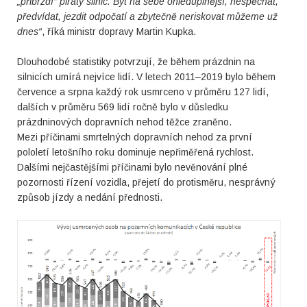
„přibrzdí“ piráty silnic. Být na sebe ohleduplnější, nespěchat,
předvídat, jezdit odpočatí a zbytečně neriskovat můžeme už
dnes“
, říká ministr dopravy Martin Kupka.
Dlouhodobé statistiky potvrzují, že během prázdnin na
silnicích umírá nejvíce lidí. V letech 2011–2019 bylo během
července a srpna každý rok usmrceno v průměru 127 lidí,
dalších v průměru 569 lidí ročně bylo v důsledku
prázdninových dopravních nehod těžce zraněno.
Mezi příčinami smrtelných dopravních nehod za první
pololetí letošního roku dominuje nepřiměřená rychlost.
Dalšími nejčastějšími příčinami bylo nevěnování plné
pozornosti řízení vozidla, přejetí do protisměru, nesprávný
způsob jízdy a nedání přednosti.