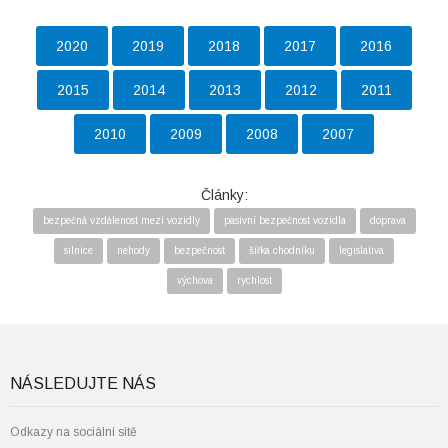
2020
2019
2018
2017
2016
2015
2014
2013
2012
2011
2010
2009
2008
2007
Články:
bezpečná vzdálenost mezi vozidly
pasivní bezpečnost vozidla
doprava
silnice
nehody
bezpečnost
šířka chodníku
legislativa
výchova
rychlost
NÁSLEDUJTE NÁS
Odkazy na sociální sítě