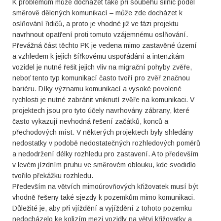
K problémům může docházet také při souběhu silnic podél
směrově dělených komunikací – může zde docházet k
oslňování řidičů, a proto je vhodné již ve fázi projektu
navrhnout opatření proti tomuto vzájemnému oslňování.
Převážná část těchto PK je vedena mimo zastavěné území
a vzhledem k jejich šířkovému uspořádání a intenzitám
vozidel je nutné řešit jejich vliv na migrační pohyby zvěře,
neboť tento typ komunikací často tvoří pro zvěř značnou
bariéru. Díky významu komunikací a vysoké povolené
rychlosti je nutné zabránit vniknutí zvěře na komunikaci. V
projektech jsou pro tyto účely navrhovány zábrany, které
často vykazují nevhodná řešení začátků, konců a
přechodových míst. V některých projektech byly shledány
nedostatky v podobě nedostatečných rozhledových poměrů
a nedodržení délky rozhledu pro zastavení. A to především
v levém jízdním pruhu ve směrovém oblouku, kde svodidlo
tvořilo překážku rozhledu.
Především na větvích mimoúrovňových křižovatek musí být
vhodně řešeny také sjezdy k pozemkům mimo komunikaci.
Důležité je, aby při vjíždění a vyjíždění z tohoto pozemku
nedocházelo ke kolizím mezi vozidly na větvi křižovatky a