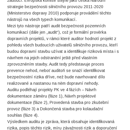
žádoucí. Evropská komise stejně jako česká Národní
strategie bezpečnosti silničního provozu 2011-2020
(Ministerstvo dopravy 2010) podporuje provádění těchto
nástrojů na všech typech komunikací.
Mezi tyto nástroje patří audit bezpečnosti pozemních
komunikací (dále jen „audit“), což je formální prověrka
dopravních projektů, v rámci které auditor hodnotí projekt z
pohledu všech budoucích uživatelů silničního provozu, kteří
budou dopravní stavbu užívat a identifikuje riziková místa i s
návrhem na jejich odstranění ještě před vlastním
zprovozněním stavby. Audit tedy představuje proces
prevence nehod, neboť auditoři se snaží identifikovat
bezpečnostní rizika dříve, než bude navrhované dílo
realizované a nastanou na něm dopravní nehody.
Auditu podléhají projekty PK ve 4 fázích – Návrh
dokumentace záměru (fáze 1), Návrh projektové
dokumentace (fáze 2), Provedená stavba pro zkušební
provoz (fáze 3) a Dokončená stavba pro kolaudační
souhlas (fáze 4).
Výsledkem auditu je zpráva, která obsahuje identifikovaná
rizika, popis těchto rizik, míru závažnosti rizik a doporučení