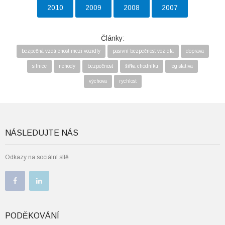
2010
2009
2008
2007
Články:
bezpečná vzdálenost mezi vozidly
pasivní bezpečnost vozidla
doprava
silnice
nehody
bezpečnost
šířka chodníku
legislativa
výchova
rychlost
NÁSLEDUJTE NÁS
Odkazy na sociální sítě
PODĚKOVÁNÍ