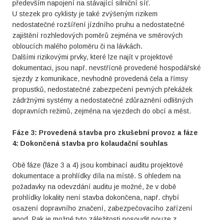
především napojení na stávající silniční síť.
U stezek pro cyklisty je také zvýšeným rizikem
nedostatečné rozšíření jízdního pruhu a nedostatečné
zajištění rozhledových poměrů zejména ve směrových
obloucích malého poloměru či na lávkách.
Dalšími rizikovými prvky, které lze najít v projektové
dokumentaci, jsou např. nevstřícně provedené hospodářské
sjezdy z komunikace, nevhodně provedená čela a římsy
propustků, nedostatečné zabezpečení pevných překážek
zádržnými systémy a nedostatečné zdůraznění odlišných
dopravních režimů, zejména na vjezdech do obcí a měst.
Fáze 3: Provedená stavba pro zkušební provoz a fáze
4: Dokončená stavba pro kolaudační souhlas
Obě fáze (fáze 3 a 4) jsou kombinací auditu projektové
dokumentace a prohlídky díla na místě. S ohledem na
požadavky na odevzdání auditu je možné, že v době
prohlídky lokality není stavba dokončena, např. chybí
osazení dopravního značení, zabezpečovacího zařízení
apod. Pak je možné tyto záležitosti posoudit pouze z