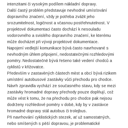
intenzitami či vysokým podílem nákladní dopravy.
Další častý problém představuje nevhodné umísťování
dopravního značení, vždy je potřeba zvážit jeho
srozumitelnost, logičnost a včasnou postřehnutelnost. V
projektové dokumentaci často dochází k nesouladu
vodorovného a svislého dopravního značení, ke kterému
může docházet při vývoji projektové dokumentace.
Napojení vedlejší komunikace bývá často navrhované s
nevhodným úhlem připojení, nedostatečnými rozhledovými
poměry. Nedostatečně bývá řešeno také vedení chodců a
cyklistů v křižovatce.
Především v zastavěných částech měst a obcí bývá rizikem
umístění autobusové zastávky vůči přechodu pro chodce.
Návrh zpravidla vychází ze současného stavu, kdy se mezi
zastávky hromadné dopravy přechody pouze doplňují, což
může vést k tomu, že na přechodu pro chodce pak nejsou
dodrženy rozhledové poměry v době, kdy by v zastávce
hromadné dopravy stál autobus či trolejbus.
Při navrhování cyklistických stezek, ať už samostatných,
nebo smíšených s pěší dopravou, je problematické