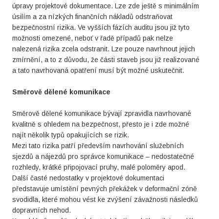
úpravy projektové dokumentace. Lze zde ještě s minimálním
úsilím a za nízkých finančních nákladů odstraňovat
bezpečnostní rizika. Ve vyšších fázích auditu jsou již tyto
možnosti omezené, neboť v řadě případů pak nelze
nalezená rizika zcela odstranit. Lze pouze navrhnout jejich
zmírnění, a to z důvodu, že části staveb jsou již realizované
a tato navrhovaná opatření musí být možné uskutečnit.
Směrově dělené komunikace
Směrově dělené komunikace bývají zpravidla navrhované
kvalitně s ohledem na bezpečnost, přesto je i zde možné
najít několik typů opakujících se rizik.
Mezi tato rizika patří především navrhování služebních
sjezdů a nájezdů pro správce komunikace – nedostatečné
rozhledy, krátké připojovací pruhy, malé poloměry apod.
Další časté nedostatky v projektové dokumentaci
představuje umístění pevných překážek v deformační zóně
svodidla, které mohou vést ke zvýšení závažnosti následků
dopravních nehod.