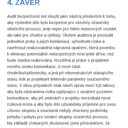
4. ZÁVĚR
Audit bezpečnosti má sloužit jako nástroj především k tomu,
aby výsledné dílo bylo bezpečné pro všechny účastníky
silničního provozu, tedy nejen pro řidiče motorových vozidel,
ale také pro chodce a cyklisty. Úkolem auditora je posoudit
jednotlivé prvky a jejich kombinace, vyhodnotit rizika a
navrhnout realizovatelná nápravná opatření, která povedou
k eliminaci potenciálně nebezpečných míst ještě dříve, než
bude stavba realizována. Rozdílná je práce s projektem
nového úseku komunikace, či nové části
chodníku/cyklostezky, a jiná při rekonstrukcích stávajícího
stavu, kde je projektant limitován parametry současného
stavu. V obou případech však návrh úprav musí být takový,
aby byla odstraněna rizika vyplývající z utváření pozemní
komunikace, aby při změnách v projektu nevznikala nová
riziková místa a aby bylo dílo uživatelsky příjemné pro svou
cílovou skupinu a současně nebyly zhoršeny podmínky
pohybu i pobytu pro ostatní skupiny účastníků provozu.
Na základě získaných zkušeností jsme přesvědčení, že