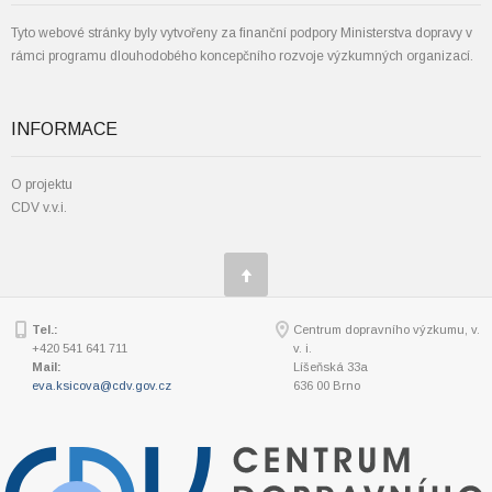
Tyto webové stránky byly vytvořeny za finanční podpory Ministerstva dopravy v
rámci programu dlouhodobého koncepčního rozvoje výzkumných organizací.
INFORMACE
O projektu
CDV v.v.i.
Tel.:
Centrum dopravního výzkumu, v.
+420 541 641 711
v. i.
Mail:
Líšeňská 33a
eva.ksicova@cdv.gov.cz
636 00 Brno