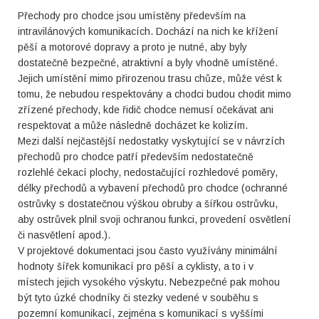
Přechody pro chodce jsou umístěny především na
intravilánových komunikacích. Dochází na nich ke křížení
pěší a motorové dopravy a proto je nutné, aby byly
dostatečně bezpečné, atraktivní a byly vhodně umístěné.
Jejich umístění mimo přirozenou trasu chůze, může vést k
tomu, že nebudou respektovány a chodci budou chodit mimo
zřízené přechody, kde řidič chodce nemusí očekávat ani
respektovat a může následně docházet ke kolizím.
Mezi další nejčastější nedostatky vyskytující se v návrzích
přechodů pro chodce patří především nedostatečně
rozlehlé čekací plochy, nedostačující rozhledové poměry,
délky přechodů a vybavení přechodů pro chodce (ochranné
ostrůvky s dostatečnou výškou obruby a šířkou ostrůvku,
aby ostrůvek plnil svoji ochranou funkci, provedení osvětlení
či nasvětlení apod.).
V projektové dokumentaci jsou často využívány minimální
hodnoty šířek komunikací pro pěší a cyklisty, a to i v
místech jejich vysokého výskytu. Nebezpečné pak mohou
být tyto úzké chodníky či stezky vedené v souběhu s
pozemní komunikací, zejména s komunikací s vyššími