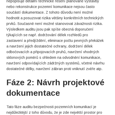
nepopisuje detailní technické řešení plánované výstavby
nebo rekonstrukce pozemní komunikace nejsou často
součástí dokumentace. Z tohoto důvodu není možné
hodnotit a posuzovat rizika většiny konkrétních technických
prvků. Současně není možné stanovovat závažnosti rizika.
Výsledkem auditu jsou pak spíše obecná doporučení
týkajících se např. dodržování délek rozhledů pro
zastavení a předjíždění, eliminace počtu pevných překážek
a navržení jejich dostatečné ochrany, dodržení délek
odbočovacích a připojovacích pruhů, navržení vhodných
sklonových poměrů s ohledem na odvodnění komunikace,
navržení odpovídajících zádržných systémů, včetně návrhu
dostatečné délky, navržení zábran proti vniknutí zvěře atp.
Fáze 2: Návrh projektové
dokumentace
Tato fáze auditu bezpečnosti pozemních komunikací je
nejdůležitější z toho důvodu, že je zde největší prostor pro