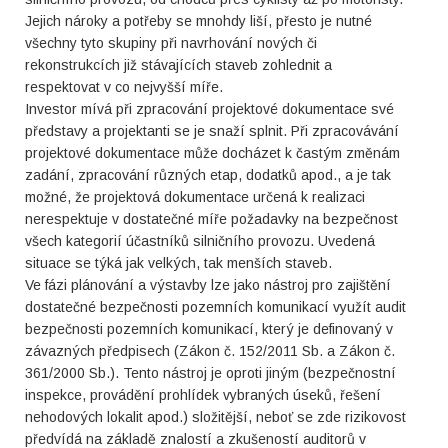
Jejich nároky a potřeby se mnohdy liší, přesto je nutné
všechny tyto skupiny při navrhování nových či
rekonstrukcích již stávajících staveb zohlednit a
respektovat v co nejvyšší míře.
Investor mívá při zpracování projektové dokumentace své
představy a projektanti se je snaží splnit. Při zpracovávání
projektové dokumentace může docházet k častým změnám
zadání, zpracování různých etap, dodatků apod., a je tak
možné, že projektová dokumentace určená k realizaci
nerespektuje v dostatečné míře požadavky na bezpečnost
všech kategorií účastníků silničního provozu. Uvedená
situace se týká jak velkých, tak menších staveb.
Ve fázi plánování a výstavby lze jako nástroj pro zajištění
dostatečné bezpečnosti pozemních komunikací využít audit
bezpečnosti pozemních komunikací, který je definovaný v
závazných předpisech (Zákon č. 152/2011 Sb. a Zákon č.
361/2000 Sb.). Tento nástroj je oproti jiným (bezpečnostní
inspekce, provádění prohlídek vybraných úseků, řešení
nehodových lokalit apod.) složitější, neboť se zde rizikovost
předvídá na základě znalostí a zkušeností auditorů v