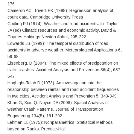
176
Cameron AC, Trivedi PK (1998): Regression analysis of
count data, Cambridge University Press
Codling PJ (1974): Weather and road accidents. In: Taylor
JA (ed) Climatic resources and economic activity. David &
Charles Holdings Newton Abbot, 205-222
Edwards JB (1999): The temporal distribution of road
accidents in adverse weather. Meteorological Applications 6,
59-68
Eisenberg, D (2004): The mixed effects of precipotation on
traffic crashes. Accident Analysis and Prevention 36(4), 637-
647
Haghighi-Talab D (1973): An investigation into the
relationship between rainfall and road accident frequencies
in two cities. Accident Analysis and Prevention 5, 343-349
Khan G, Xiao Q, Noyce DA (2008): Spatial Analysis of
weather Crash Patterns. Journal of Transportation
Engineering 134(5), 191-202
Lehman EL (1975): Nonparametrics: Statistical Methods
based on Ranks. Prentice-Hall