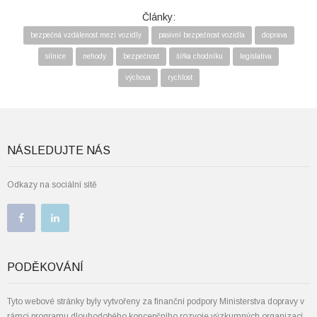
Články:
bezpečná vzdálenost mezi vozidly
pasivní bezpečnost vozidla
doprava
silnice
nehody
bezpečnost
šířka chodníku
legislativa
výchova
rychlost
NÁSLEDUJTE NÁS
Odkazy na sociální sítě
PODĚKOVÁNÍ
Tyto webové stránky byly vytvořeny za finanční podpory Ministerstva dopravy v
rámci programu dlouhodobého koncepčního rozvoje výzkumných organizací.