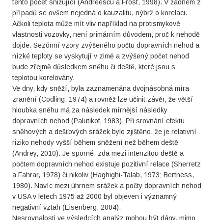
tento počet snižující (Andreescu a Frost, 1998). V žádném z
případů se ovšem nejedná o kauzalitu, nýbrž o korelaci.
Ačkoli teplota může mít vliv například na protismykové
vlastnosti vozovky, není primárním důvodem, proč k nehodě
dojde. Sezónní vzory zvýšeného počtu dopravních nehod a
nízké teploty se vyskytují v zimě a zvýšený počet nehod
bude zřejmě důsledkem sněhu či deště, které jsou s
teplotou korelovány.
Ve dny, kdy sněží, byla zaznamenána dvojnásobná míra
zranění (Codling, 1974) a rovněž lze učinit závěr, že větší
hloubka sněhu má za následek mírnější následky
dopravních nehod (Palutikof, 1983). Při srovnání efektu
sněhových a dešťových srážek bylo zjištěno, že je relativní
riziko nehody vyšší během sněžení než během deště
(Andrey, 2010). Je sporné, zda mezi intenzitou deště a
počtem dopravních nehod existuje pozitivní relace (Sherretz
a Fahrar, 1978) či nikoliv (Haghighi-Talab, 1973; Bertness,
1980). Navíc mezi úhrnem srážek a počty dopravních nehod
v USA v letech 1975 až 2000 byl objeven i významný
negativní vztah (Eisenberg, 2004).
Nesrovnalosti ve výsledcích analýz mohou být dány, mimo