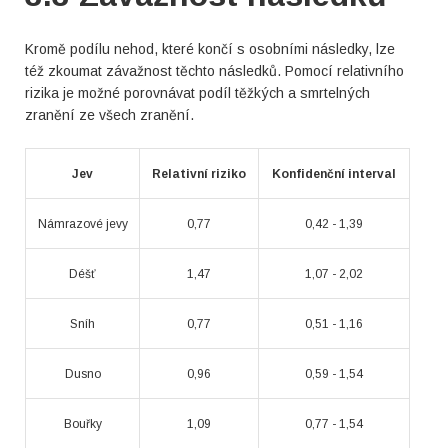
Kromě podílu nehod, které končí s osobními následky, lze
též zkoumat závažnost těchto následků. Pomocí relativního
rizika je možné porovnávat podíl těžkých a smrtelných
zranění ze všech zranění.
Jev
Relativní riziko
Konfidenční interval
Námrazové jevy
0,77
0,42 - 1,39
Déšť
1,47
1,07 - 2,02
Sníh
0,77
0,51 - 1,16
Dusno
0,96
0,59 - 1,54
Bouřky
1,09
0,77 - 1,54