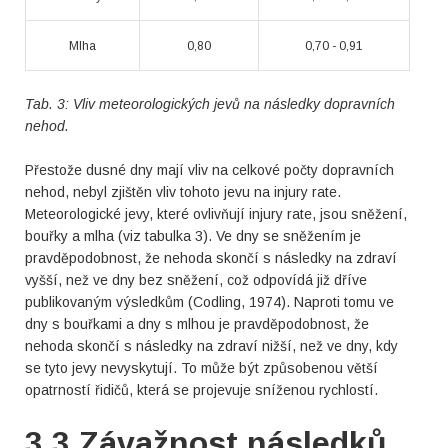
Mlha
0,80
0,70 - 0,91
Tab. 3: Vliv meteorologických jevů na následky dopravních
nehod.
Přestože dusné dny mají vliv na celkové počty dopravních
nehod, nebyl zjištěn vliv tohoto jevu na injury rate.
Meteorologické jevy, které ovlivňují injury rate, jsou sněžení,
bouřky a mlha (viz tabulka 3). Ve dny se sněžením je
pravděpodobnost, že nehoda skončí s následky na zdraví
vyšší, než ve dny bez sněžení, což odpovídá již dříve
publikovaným výsledkům (Codling, 1974). Naproti tomu ve
dny s bouřkami a dny s mlhou je pravděpodobnost, že
nehoda skončí s následky na zdraví nižší, než ve dny, kdy
se tyto jevy nevyskytují. To může být způsobenou větší
opatrností řidičů, která se projevuje sníženou rychlostí.
3.3 Závažnost následků