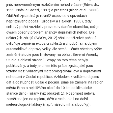
jiné, nerovnoměrným rozložením nehod v čase (Edwards,
1999; Nofal a Saeed, 1997) a prostoru (Khan et al., 2008).
Obtížně zjistitelná je rovněž expozice v epizodách
nepříznivého počasí (Brodsky a Hakkert, 1988), tedy
celkový počet vozidel v provozu v daném okamžiku, což je
ovšem obecný problém analýzy dopravních nehod. Dle
některých zdrojů (SWOV, 2012) však nepříznivé počasí
ovlivňuje zejména expozici cyklistů a chodců, a na objem
automobilové dopravy velký vliv nemá. Téměř všechny výše
zmíněné studie jsou limitovány na oblast Severní Ameriky.
Studie z oblasti střední Evropy na toto téma nebyly
publikovány, a tedy je cílem této práce zjistit, jaké jsou
vztahy mezi vybranými meteorologickými jevy a dopravními
nehodami v České republice. Vzhledem k velkému objemu
dat a dostupnosti údajů o počasí, jsme se zaměřili na region
města Brna a nejbližšího okolí do 10 km od klimatické
stanice Brno-Tuřany (viz obrázek 1). Pozornost nebyla
zaměřena jen na teplotu, déšť a sníh, ale i na další
meteorologické faktory (např. náledí, mlha a bouřky).