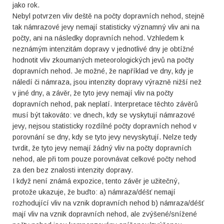
jako rok.
Nebyl potvrzen vliv deště na počty dopravních nehod, stejně
tak námrazové jevy nemají statisticky významný vliv ani na
počty, ani na následky dopravních nehod. Vzhledem k
neznámým intenzitám dopravy v jednotlivé dny je obtížné
hodnotit vliv zkoumaných meteorologických jevů na počty
dopravních nehod. Je možné, že například ve dny, kdy je
náledí či námraza, jsou intenzity dopravy výrazně nižší než
v jiné dny, a závěr, že tyto jevy nemají vliv na počty
dopravních nehod, pak neplatí. Interpretace těchto závěrů
musí být takováto: ve dnech, kdy se vyskytují námrazové
jevy, nejsou statisticky rozdílné počty dopravních nehod v
porovnání se dny, kdy se tyto jevy nevyskytují. Nelze tedy
tvrdit, že tyto jevy nemají žádný vliv na počty dopravních
nehod, ale při tom pouze porovnávat celkové počty nehod
za den bez znalosti intenzity dopravy.
I když není známá expozice, tento závěr je užitečný,
protože ukazuje, že buďto: a) námraza/déšť nemají
rozhodující vliv na vznik dopravních nehod b) námraza/déšť
mají vliv na vznik dopravních nehod, ale zvýšené/snížené