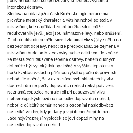
počty nehod jsou kompenzovány sníženou/zvýšenou
intenzitou dopravy.
Sledovaná oblast jižní části Brněnské aglomerace má
převážně městský charakter a většina nehod se stala v
intravilánu, kde například zimní údržba silnic může
redukovat vliv jevů, jako jsou námrazové jevy, nebo sněžení.
Z tohoto důvodu nemělo smysl zkoumat vliv výšky sněhu na
bezpečnost dopravy, neboť lze předpokládat, že zejména v
intravilánu bude sníh z vozovky rychle odklízen. Je známé,
že města tvoří takzvané tepelné ostrovy, během dusných
dní může být vysoký tlak společně s vyššími teplotami a
horší kvalitou vzduchu příčinou vyššího počtu dopravních
nehod. Je možné, že v extravilánových oblastech by vliv
dusných dní na počty dopravních nehod nebyl potvrzen.
Neznámá expozice nehraje roli při posuzování vlivu
meteorologických jevů na následky dopravních nehod,
neboť je důležitý poměr nehod s osobními následky/bez
následků ve dny, kdy je daný jev přítomen/nepřítomen.
Jako nejvýraznější výsledek se jeví dopad mlhy na
následky dopravních nehod.