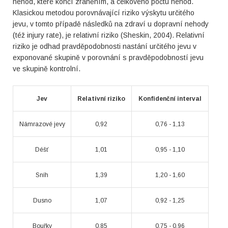
nehod, které končí zraněním, a celkového počtu nehod.
Klasickou metodou porovnávající riziko výskytu určitého
jevu, v tomto případě následků na zdraví u dopravní nehody
(též injury rate), je relativní riziko (Sheskin, 2004). Relativní
riziko je odhad pravděpodobnosti nastání určitého jevu v
exponované skupině v porovnání s pravděpodobností jevu
ve skupině kontrolní.
Jev
Relativní riziko
Konfidenční interval
Námrazové jevy
0,92
0,76 - 1,13
Déšť
1,01
0,95 - 1,10
Sníh
1,39
1,20 - 1,60
Dusno
1,07
0,92 - 1,25
Bouřky
0,85
0,75 - 0,96