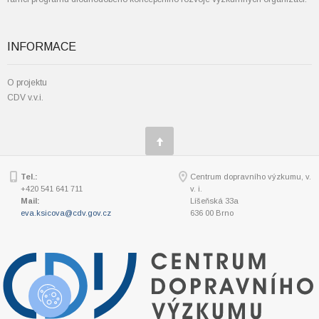
INFORMACE
O projektu
CDV v.v.i.
Tel.:
Centrum dopravního výzkumu, v.
+420 541 641 711
v. i.
Mail:
Líšeňská 33a
eva.ksicova@cdv.gov.cz
636 00 Brno