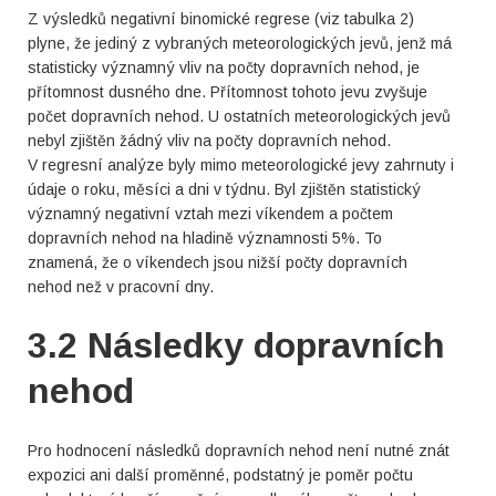
Z výsledků negativní binomické regrese (viz tabulka 2)
plyne, že jediný z vybraných meteorologických jevů, jenž má
statisticky významný vliv na počty dopravních nehod, je
přítomnost dusného dne. Přítomnost tohoto jevu zvyšuje
počet dopravních nehod. U ostatních meteorologických jevů
nebyl zjištěn žádný vliv na počty dopravních nehod.
V regresní analýze byly mimo meteorologické jevy zahrnuty i
údaje o roku, měsíci a dni v týdnu. Byl zjištěn statistický
významný negativní vztah mezi víkendem a počtem
dopravních nehod na hladině významnosti 5%. To
znamená, že o víkendech jsou nižší počty dopravních
nehod než v pracovní dny.
3.2 Následky dopravních
nehod
Pro hodnocení následků dopravních nehod není nutné znát
expozici ani další proměnné, podstatný je poměr počtu