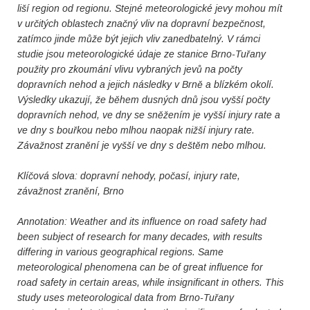
liší region od regionu. Stejné meteorologické jevy mohou mít
v určitých oblastech značný vliv na dopravní bezpečnost,
zatímco jinde může být jejich vliv zanedbatelný. V rámci
studie jsou meteorologické údaje ze stanice Brno-Tuřany
použity pro zkoumání vlivu vybraných jevů na počty
dopravních nehod a jejich následky v Brně a blízkém okolí.
Výsledky ukazují, že během dusných dnů jsou vyšší počty
dopravních nehod, ve dny se sněžením je vyšší injury rate a
ve dny s bouřkou nebo mlhou naopak nižší injury rate.
Závažnost zranění je vyšší ve dny s deštěm nebo mlhou.
Klíčová slova: dopravní nehody, počasí, injury rate,
závažnost zranění, Brno
Annotation: Weather and its influence on road safety had
been subject of research for many decades, with results
differing in various geographical regions. Same
meteorological phenomena can be of great influence for
road safety in certain areas, while insignificant in others. This
study uses meteorological data from Brno-Tuřany