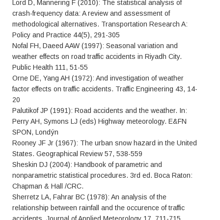
Lord D, Mannering F (2010): The statistical analysis of
crash-frequency data: A review and assessment of
methodological alternatives. Transportation Research A:
Policy and Practice 44(5), 291-305
Nofal FH, Daeed AAW (1997): Seasonal variation and
weather effects on road traffic accidents in Riyadh City.
Public Health 111, 51-55
Orne DE, Yang AH (1972): And investigation of weather
factor effects on traffic accidents. Traffic Engineering 43, 14-
20
Palutikof JP (1991): Road accidents and the weather. In:
Perry AH, Symons LJ (eds) Highway meteorology. E&FN
SPON, Londýn
Rooney JF Jr (1967): The urban snow hazard in the United
States. Geographical Review 57, 538-559
Sheskin DJ (2004): Handbook of parametric and
nonparametric statistical procedures. 3rd ed. Boca Raton:
Chapman & Hall /CRC.
Sherretz LA, Fahrar BC (1978): An analysis of the
relationship between rainfall and the occurence of traffic
accidents. Journal of Applied Meteorology 17, 711-715