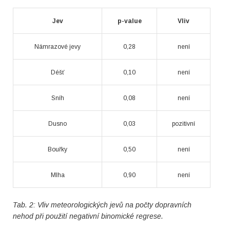
Jev
p-value
Vliv
Námrazové jevy
0,28
není
Déšť
0,10
není
Sníh
0,08
není
Dusno
0,03
pozitivní
Bouřky
0,50
není
Mlha
0,90
není
Tab. 2: Vliv meteorologických jevů na počty dopravních
nehod při použití negativní binomické regrese.