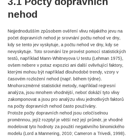
3.1 Počty dopravních
nehod
Nejjednodušším způsobem ověření vlivu nějakého jevu na
počet dopravních nehod je srovnání počtu nehod ve dny,
kdy se tento jev vyskytuje, a počtu nehod ve dny, kdy se
nevyskytuje. Toto srovnání lze provést pomocí statistických
testů, například Mann-Whitneyova U testu (Lehman 1975),
ovšem nebere v potaz expozici ani další ovlivňující faktory,
kterými mohou být například dlouhodobé trendy, vzory v
časovém rozložení nehod (např. během týdne).
Mnohorozměrné statistické metody, například regresní
analýza, jsou mnohem vhodnější, neboť dokáží tyto vlivy
zakomponovat a jsou pro analýzu vlivu jednotlivých faktorů
na počty dopravních nehod často používány.
Protože počty dopravních nehod jsou celočíselnou
proměnnou, jejíž rozptyl je větší než její průměr, je vhodné
modelovat tyto hodnoty za použití negativního binomického
modelu (Lord a Mannering, 2010; Cameron a Trivedi, 1998).