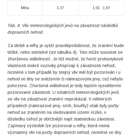
Mlha
1,37
1,01 - 1,87
Tab. 4: Vliv meteorologických jevů na závažnost následků
dopravních nehod.
Za deště a mlhy je vyšší pravděpodobnost, že zranění bude
těžké, nebo smrtelné (viz tabulka 4). Toto může souviset se
zhoršenou viditelností. Je též možné, že horší protismykové
vlastnosti mokré vozovky přispívají k závažnosti nehod,
nicméně v tom případě by stejný vliv měl být pozorován i u
nehod ve dny se sněžením či námrazovými jevy, což nebylo
potvrzeno. Zhoršená viditelnost je tedy lepším vysvětlením
pozorované závislosti. U ostatních meteorologických jevů
se vliv na závažnost zranění neprokázal. V některých
případech (námrazové jevy, sníh, bouřky) však byly počty
nehod se zraněním na sledovaném území nízké, v
důsledku čehož je obtížnější najít statistickou závislost.
Zajímavý výsledek lze pozorovat u mlhy, která nemá
významný vliv na počty dopravních nehod, nicméně ve dny