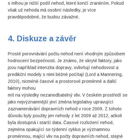
s mlhou je nižší podíl nehod, které končí zraněním. Pokud
však už nehoda má osobní následky, je více
pravděpodobné, že budou závažné.
4. Diskuze a závěr
Prosté porovnávání počtu nehod není vhodným způsobem
hodnocení bezpečnosti. Je známo, že skryté faktory, jako
jsou například intenzita dopravy, ovlivňují nehodovost a
predikční modely s nimi běžně počítají (Lord a Mannering,
2010), nicméně časové a prostorové proměnné a další
faktory mohou
mít na výsledky nezanedbatelný vliv. V českém prostředí se
jako nejvýznamnější jeví změna legislativy upravující
zaznamenávání dopravních nehod v roce 2009. Z tohoto
důvodu byly použity jen nehody z let 2009 až 2012, ačkoli
byla dostupná i starší data. Časové rozložení nehod,
zejména opakující se týdenní cyklus je významnou
proměnnou, mající vliv na počty dopravních nehod, stejně