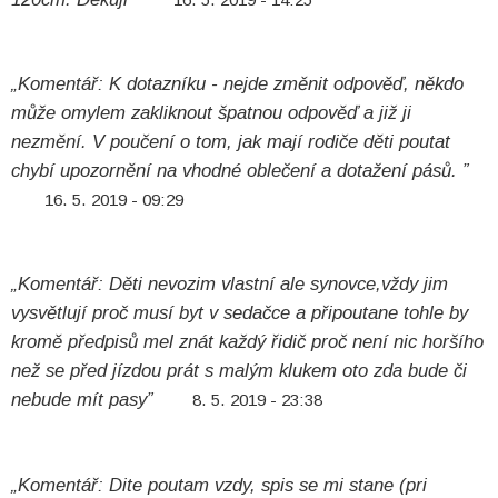
„Komentář: K dotazníku - nejde změnit odpověď, někdo
může omylem zakliknout špatnou odpověď a již ji
nezmění. V poučení o tom, jak mají rodiče děti poutat
chybí upozornění na vhodné oblečení a dotažení pásů. ”
16. 5. 2019 - 09:29
„Komentář: Děti nevozim vlastní ale synovce,vždy jim
vysvětlují proč musí byt v sedačce a připoutane tohle by
kromě předpisů mel znát každý řidič proč není nic horšího
než se před jízdou prát s malým klukem oto zda bude či
nebude mít pasy”
8. 5. 2019 - 23:38
„Komentář: Dite poutam vzdy, spis se mi stane (pri