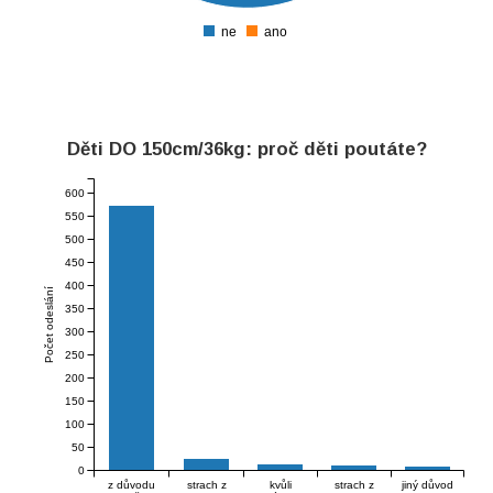
240
ne
ano
0
Děti DO 150cm/36kg: proč děti poutáte?
600
550
500
450
400
Počet odeslání
350
300
250
200
150
100
50
0
z důvodu
strach z
kvůli
strach z
jiný důvod