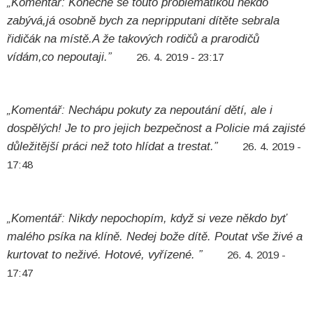
„Komentář: Konečně se touto problematikou někdo
zabývá,já osobně bych za nepripputani dítěte sebrala
řidičák na místě.A že takových rodičů a prarodičů
vídám,co nepoutaji.”
26. 4. 2019 - 23:17
„Komentář: Nechápu pokuty za nepoutání dětí, ale i
dospělých! Je to pro jejich bezpečnost a Policie má zajisté
důležitější práci než toto hlídat a trestat.”
26. 4. 2019 -
17:48
„Komentář: Nikdy nepochopím, když si veze někdo byť
malého psíka na klíně. Nedej bože dítě. Poutat vše živé a
kurtovat to neživé. Hotové, vyřízené. ”
26. 4. 2019 -
17:47