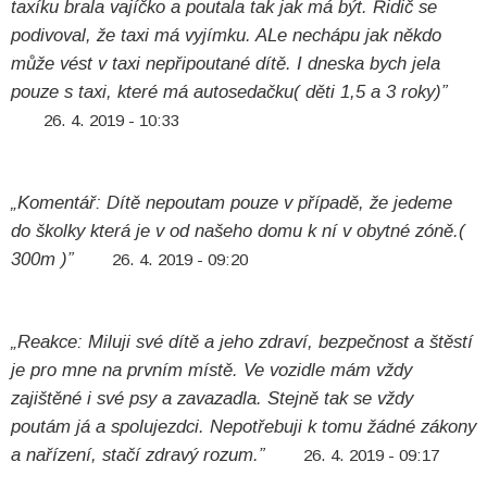
taxíku brala vajíčko a poutala tak jak má být. Řidič se
podivoval, že taxi má vyjímku. ALe nechápu jak někdo
může vést v taxi nepřipoutané dítě. I dneska bych jela
pouze s taxi, které má autosedačku( děti 1,5 a 3 roky)”
26. 4. 2019 - 10:33
„Komentář: Dítě nepoutam pouze v případě, že jedeme
do školky která je v od našeho domu k ní v obytné zóně.(
300m )”
26. 4. 2019 - 09:20
„Reakce: Miluji své dítě a jeho zdraví, bezpečnost a štěstí
je pro mne na prvním místě. Ve vozidle mám vždy
zajištěné i své psy a zavazadla. Stejně tak se vždy
poutám já a spolujezdci. Nepotřebuji k tomu žádné zákony
a nařízení, stačí zdravý rozum.”
26. 4. 2019 - 09:17