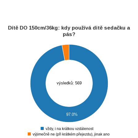
Dítě DO 150cm/36kg: kdy používá ditě sedačku a
pás?
600
550
500
450
400
350
výsledků: 569
300
250
200
150
100
97.0%
50
0
vždy, i na krátkou vzdálenost
0
výjimečně ne (při krátkém přejezdu), jinak ano