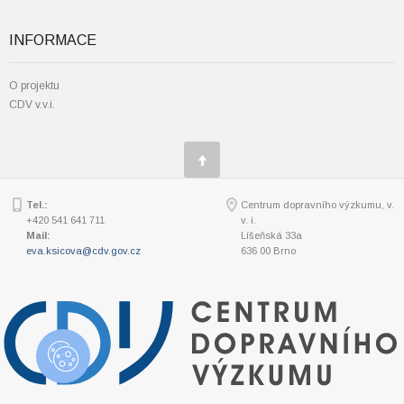
INFORMACE
O projektu
CDV v.v.i.
Tel.:
Centrum dopravního výzkumu, v.
+420 541 641 711
v. i.
Mail:
Líšeňská 33a
eva.ksicova@cdv.gov.cz
636 00 Brno