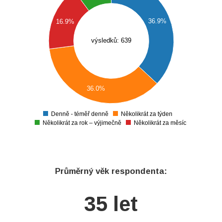
200
36.9%
16.9%
180
160
výsledků: 639
140
120
100
36.0%
80
60
Denně - téměř denně
Několikrát za týden
0
Několikrát za rok – výjimečně
Několikrát za měsíc
Průměrný věk respondenta:
35 let