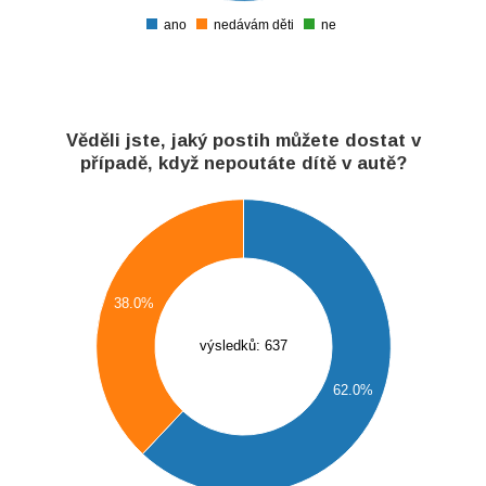
ano
nedávám děti
ne
0
Věděli jste, jaký postih můžete dostat v
případě, když nepoutáte dítě v autě?
400
380
360
38.0%
340
výsledků: 637
320
300
62.0%
280
260