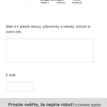
bodů v
pokuty)
(zvukové
bodovém
upozornění
systému)
při
nepřipoutá
ní)
Máte-li k anketě dotazy, připomínky a náměty, můžete je
uvést zde.
E-mail
Prosím ověřte, že nejste robot!
(výsledek vypište