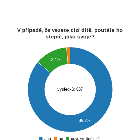
V případě, že vezete cizí dítě, poutáte ho
stejně, jako svoje?
600
550
12.4%
500
450
400
350
300
výsledků: 637
250
200
150
100
86.2%
50
0
ano
ne
nevozím jiné dítě