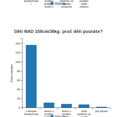
bezpečnost
postihu
systému ve
postihu
Důvody
i
(udělení
vozidle
(výše
bodů v
(zvukové
pokuty)
bodovém
upozornění
systému)
při
nepřipoutá
ní)
Děti NAD 150cm/36kg: proč děti poutáte?
140
120
100
Počet odeslání
80
60
40
20
0
z důvodu
strach z
strach z
kvůli
jiný důvod
bezpečnost
postihu
postihu
systému ve
Důvody
i
(udělení
(výše
vozidle