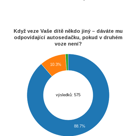
0
Když veze Vaše dítě někdo jiný – dáváte mu
odpovídající autosedačku, pokud v druhém
voze není?
550
500
10.3%
450
400
350
300
výsledků: 575
250
200
150
100
88.7%
50
0