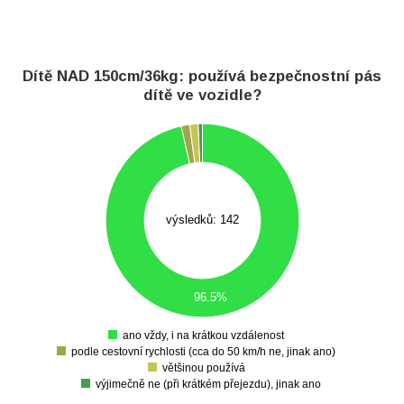
Dítě NAD 150cm/36kg: používá bezpečnostní pás
dítě ve vozidle?
140
120
100
80
výsledků: 142
60
40
20
96.5%
0
ano vždy, i na krátkou vzdálenost
0
podle cestovní rychlosti (cca do 50 km/h ne, jinak ano)
většinou používá
výjimečně ne (při krátkém přejezdu), jinak ano