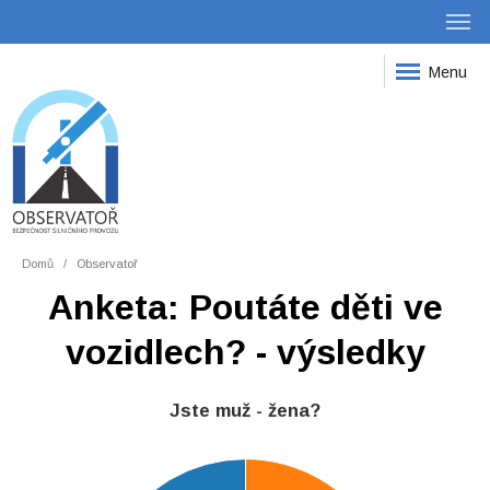
Menu
Domů
Observatoř
Anketa: Poutáte děti ve
vozidlech? - výsledky
Jste muž - žena?
440
420