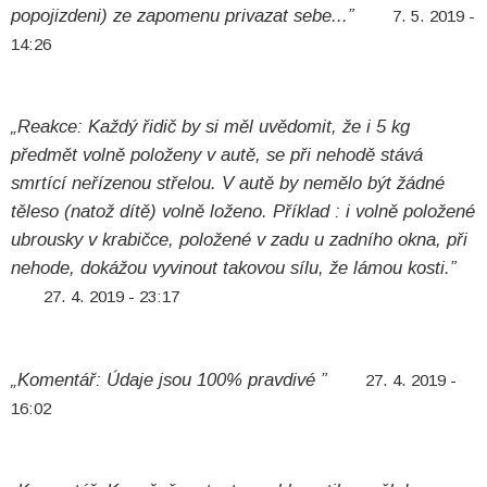
popojizdeni) ze zapomenu privazat sebe...”
7. 5. 2019 -
14:26
„Reakce: Každý řidič by si měl uvědomit, že i 5 kg
předmět volně položeny v autě, se při nehodě stává
smrtící neřízenou střelou. V autě by nemělo být žádné
těleso (natož dítě) volně loženo. Příklad : i volně položené
ubrousky v krabičce, položené v zadu u zadního okna, při
nehode, dokážou vyvinout takovou sílu, že lámou kosti.”
27. 4. 2019 - 23:17
„Komentář: Údaje jsou 100% pravdivé ”
27. 4. 2019 -
16:02