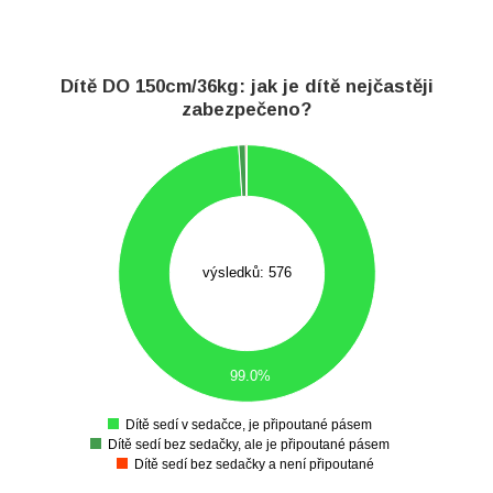
Dítě DO 150cm/36kg: jak je dítě nejčastěji
zabezpečeno?
600
550
500
450
400
350
výsledků: 576
300
250
200
150
100
99.0%
50
0
-50
Dítě sedí v sedačce, je připoutané pásem
0
Dítě sedí bez sedačky, ale je připoutané pásem
Dítě sedí bez sedačky a není připoutané