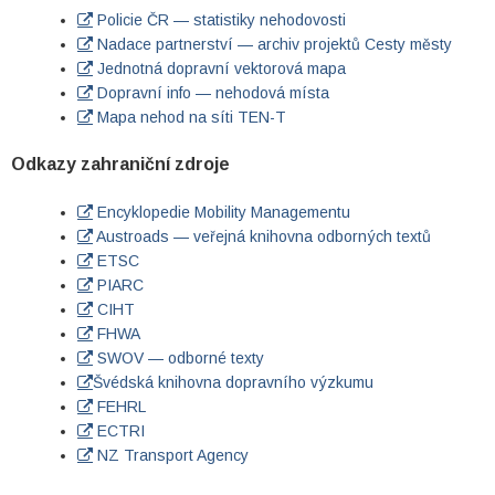
Policie ČR — statistiky nehodovosti
Nadace partnerství — archiv projektů Cesty městy
Jednotná dopravní vektorová mapa
Dopravní info — nehodová místa
Mapa nehod na síti TEN-T
Odkazy zahraniční zdroje
Encyklopedie Mobility Managementu
Austroads — veřejná knihovna odborných textů
ETSC
PIARC
CIHT
FHWA
SWOV — odborné texty
Švédská knihovna dopravního výzkumu
FEHRL
ECTRI
NZ Transport Agency