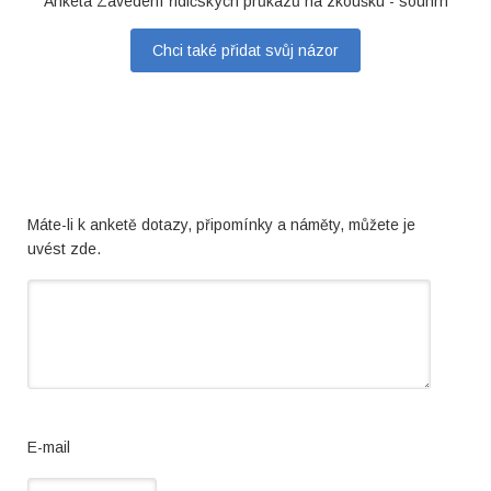
Anketa Zavedení řidičských průkazů na zkoušku - souhrn
Chci také přidat svůj názor
Máte-li k anketě dotazy, připomínky a náměty, můžete je
uvést zde.
E-mail