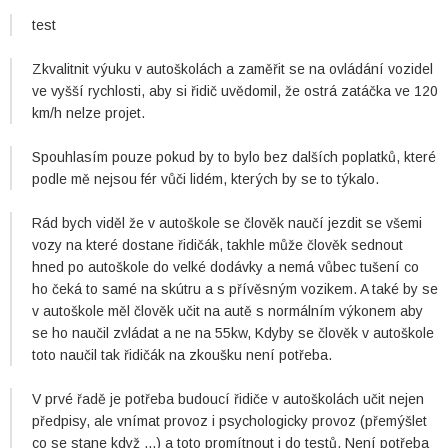
test
Zkvalitnit výuku v autoškolách a zaměřit se na ovládání vozidel
ve vyšší rychlosti, aby si řidič uvědomil, že ostrá zatáčka ve 120
km/h nelze projet.
Spouhlasím pouze pokud by to bylo bez dalších poplatků, které
podle mě nejsou fér vůči lidém, kterých by se to týkalo.
Rád bych viděl že v autoškole se člověk naučí jezdit se všemi
vozy na které dostane řidičák, takhle může člověk sednout
hned po autoškole do velké dodávky a nemá vůbec tušení co
ho čeká to samé na skútru a s přívěsným vozikem. A také by se
v autoškole měl člověk učit na autě s normálním výkonem aby
se ho naučil zvládat a ne na 55kw, Kdyby se člověk v autoškole
toto naučil tak řidičák na zkoušku není potřeba.
V prvé řadě je potřeba budoucí řidiče v autoškolách učit nejen
předpisy, ale vnímat provoz i psychologicky provoz (přemýšlet
co se stane když ...) a toto promítnout i do testů. Není potřeba