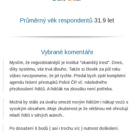
0
Průměrný věk respondentů
31.9 let
Vybrané komentáře
Myslím, že nejpodstatnější je institut "okamžitý trest". Dnes,
díky systému, vše trvá dlouho. Takže si člověk za půl roku
vůbec nevzpomene, že jel rychle. Předal bych zpět kompletní
agendu řešení přestupků Policii ČR vč. následného
přezkoušení řidičů. A řidičák na zkoušku není potřeba.
Možná by stálo za úvahu omezit novým řidičům i nákup vozů s
vysokým obsahem..Moje zkušenost je že většinou mě ohrožují
mladí řidiči v silných autech..
Po dosažení 6 bodů ( asi i trochu víc ) nutnost doškolení.