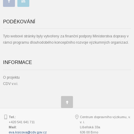
PODĚKOVÁNÍ
Tyto webové stránky byly vytvořeny za finanční podpory Ministerstva dopravy v
rámci programu dlouhodobého koncepčního rozvoje výzkumných organizací.
INFORMACE
O projektu
CDV v.v.i.
Tel.:
Centrum dopravního výzkumu, v.
+420 541 641 711
v. i.
Mail:
Líšeňská 33a
eva.ksicova@cdv.gov.cz
636 00 Brno