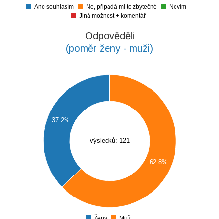
Ano souhlasím
Ne, připadá mi to zbytečné
Nevím
0
Jiná možnost + komentář
Odpověděli
(poměr ženy - muži)
5
0
37.2%
5
výsledků: 121
0
62.8%
5
0
5
Ženy
Muži