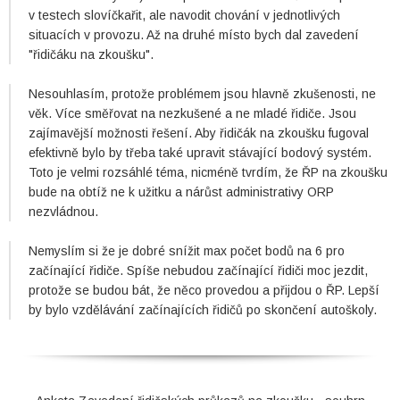
v testech slovíčkařit, ale navodit chování v jednotlivých
situacích v provozu. Až na druhé místo bych dal zavedení
"řidičáku na zkoušku".
Nesouhlasím, protože problémem jsou hlavně zkušenosti, ne
věk. Více směřovat na nezkušené a ne mladé řidiče. Jsou
zajímavější možnosti řešení. Aby řidičák na zkoušku fugoval
efektivně bylo by třeba také upravit stávající bodový systém.
Toto je velmi rozsáhlé téma, nicméně tvrdím, že ŘP na zkoušku
bude na obtíž ne k užitku a nárůst administrativy ORP
nezvládnou.
Nemyslím si že je dobré snížit max počet bodů na 6 pro
začínající řidiče. Spíše nebudou začínající řidiči moc jezdit,
protože se budou bát, že něco provedou a přijdou o ŘP. Lepší
by bylo vzdělávání začínajících řidičů po skončení autoškoly.