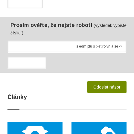
Prosím ověřte, že nejste robot!
(výsledek vypište
číslicí)
Články