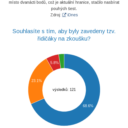
místo dvanácti bodů, což je aktuální hranice, stačilo nasbírat
pouhých šest.
Zdroj:
iDnes
Souhlasíte s tím, aby byly zavedeny tzv.
řidičáky na zkoušku?
0
0
5.8%
0
0
23.1%
0
výsledků: 121
0
0
68.6%
0
0
0