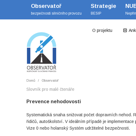
Observatoř
Strategie
NU
bezpečnosti silničního provozu
BESIP
Nepří
O projektu
Ank
Domů
Observatoř
Slovník pro malé čtenáře
Prevence nehodovosti
Systematická snaha snižovat počet dopravních nehod. R
řidičů, autoškolství. V ideálním případě je implementace
Vize 0 nebo holanský Systém udržitelné bezpečnosti.