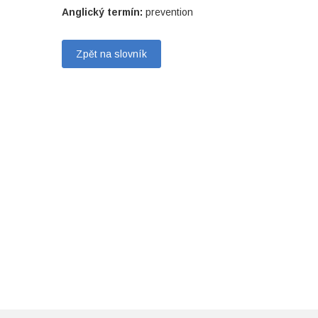
Anglický termín:
prevention
Zpět na slovník