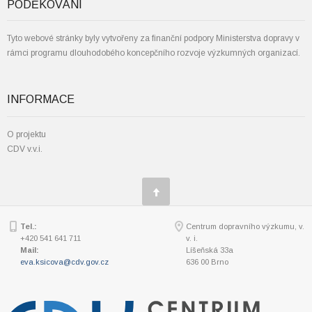
PODĚKOVÁNÍ
Tyto webové stránky byly vytvořeny za finanční podpory Ministerstva dopravy v
rámci programu dlouhodobého koncepčního rozvoje výzkumných organizací.
INFORMACE
O projektu
CDV v.v.i.
Tel.:
Centrum dopravního výzkumu, v.
+420 541 641 711
v. i.
Mail:
Líšeňská 33a
eva.ksicova@cdv.gov.cz
636 00 Brno