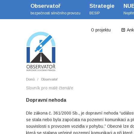
Observatoř
Strategie
NU
bezpečnosti silničního provozu
BESIP
Nepří
O projektu
Ank
Domů
Observatoř
Slovník pro malé čtenáře
Dopravní nehoda
Dle zákona č. 361/2000 Sb., je dopravní nehoda “událos
se stala nebo byla započata na pozemní komunikaci a p
souvislosti s provozem vozidla v pohybu.” Obecně lze do
která se stalana veřejné pozemní komunikaci a při kter