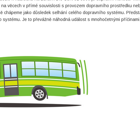
a na věcech v přímé souvislosti s provozem dopravního prostředku ne
ě chápeme jako důsledek selhání celého dopravního systému. Předst
o systému. Je to převážně náhodná událost s mnohočetnými příčinami,