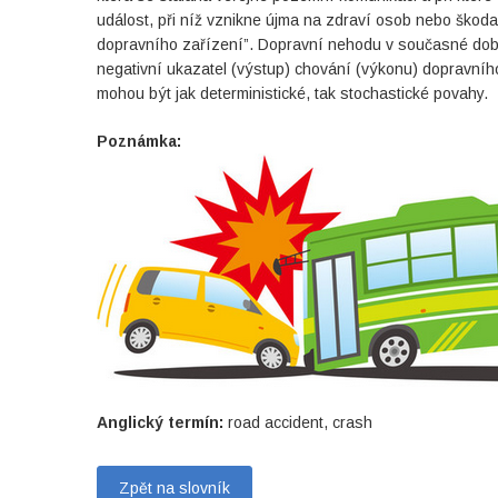
událost, při níž vznikne újma na zdraví osob nebo škod
dopravního zařízení”. Dopravní nehodu v současné dob
negativní ukazatel (výstup) chování (výkonu) dopravníh
mohou být jak deterministické, tak stochastické povahy.
Poznámka:
Anglický termín:
road accident, crash
Zpět na slovník