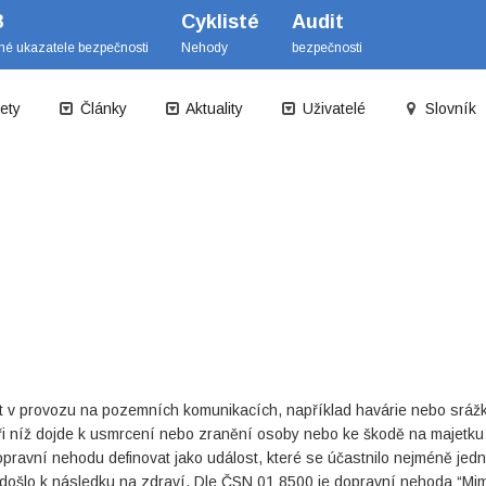
B
Cyklisté
Audit
mé ukazatele bezpečnosti
Nehody
bezpečnosti
ety
Články
Aktuality
Uživatelé
Slovník
t v provozu na pozemních komunikacích, například havárie nebo srážk
ři níž dojde k usmrcení nebo zranění osoby nebo ke škodě na majetku
pravní nehodu definovat jako událost, které se účastnilo nejméně jedn
é došlo k následku na zdraví. Dle ČSN 01 8500 je dopravní nehoda “M