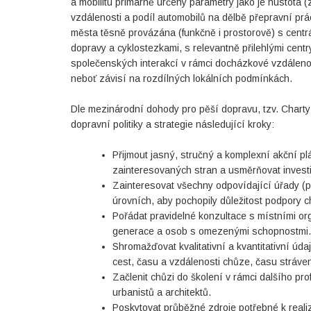
a mobilitu primárně určeny parametry jako je hustota (
vzdálenosti a podíl automobilů na dělbě přepravní prá
města těsně provázána (funkčně i prostorově) s centrál
dopravy a cyklostezkami, s relevantně přilehlými cent
společenských interakcí v rámci docházkové vzdálenost
neboť závisí na rozdílných lokálních podmínkách.
Dle mezinárodní dohody pro pěší dopravu, tzv. Charty W
dopravní politiky a strategie následující kroky:
Přijmout jasný, stručný a komplexní akční pl
zainteresovaných stran a usměrňovat invest
Zainteresovat všechny odpovídající úřady (př
úrovních, aby pochopily důležitost podpory c
Pořádat pravidelné konzultace s místními or
generace a osob s omezenými schopnostmi.
Shromažďovat kvalitativní a kvantitativní úd
cest, času a vzdálenosti chůze, času stráve
Začlenit chůzi do školení v rámci dalšího pr
urbanistů a architektů.
Poskytovat průběžné zdroje potřebné k realiz