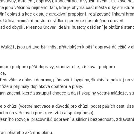
zástavby, osídlení, dopravy), koncentrace a využití území. Celkové naj
ce jsou většinou nejmenší tam, kde je obytná část města díky struktuř
ní oblastí a kde existuje atraktivní propojení, realizované linkami hr
ry. Určitá minimální hustota osídlení generuje dostatečnou úroveň
i od obydlí. Přesnou úroveň ideální hustoty osídlení je obtížné stano
alk21, jsou při „tvorbě“ měst přátelských k pěší dopravě důležité v ob
án pro podporu pěší dopravy, stanovit cíle, získávat podporu
ice.
edevším v oblasti dopravy, plánování, hygieny, školství a policie) na 
hůze a přijímaly doplňková opatření a plány.
ganizacemi, které zastupují chodce a další skupiny včetně mládeže, st
aje o chůzi (včetně motivace a důvodů pro chůzi, počet pěších cest, ús
ného na veřejných prostranstvích a spokojenosti).
ofesního rozvoje pracovníků dopravní a silniční bezpečnosti, zdravotn
aci přijatého akčního plánu.