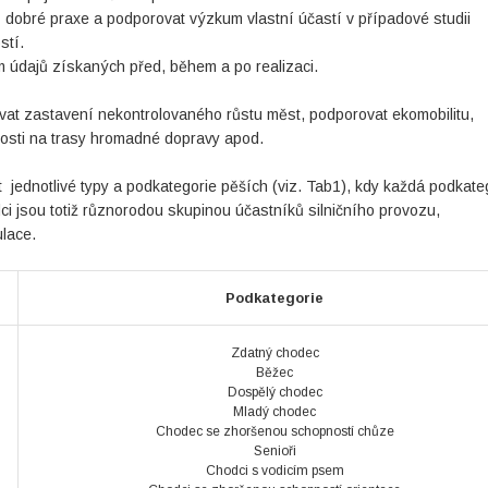
dů dobré praxe a podporovat výzkum vlastní účastí v případové studii
stí.
údajů získaných před, během a po realizaci.
at zastavení nekontrolovaného růstu měst, podporovat ekomobilitu,
nosti na trasy hromadné dopravy apod.
t jednotlivé typy a podkategorie pěších (viz. Tab1), kdy každá podkate
ci jsou totiž různorodou skupinou účastníků silničního provozu,
ulace.
Podkategorie
Zdatný chodec
Běžec
Dospělý chodec
Mladý chodec
Chodec se zhoršenou schopností chůze
Senioři
Chodci s vodicím psem