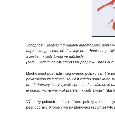
Schopnost uživatelů individuální automobilové doprav
např. s kongescemi, představuje pro urbanisty a politik
a zvýšení kvality života ve městech
(zdroj: Reclaiming city streets for people – Chaos or du
Mnoho měst postrádá integrovanou politiku zaměřenou
považována za legitimní součást celého dopravního sy
druhů dopravy, který vytvářel pro chodce stále nové b
je přitom významným ukazatelem kvality života
,“ říká
Výsledky jednostranně zaměřené politiky a z toho plyn
pěší dopravy. Kromě vlivu na plánovací úrovni se tyto 