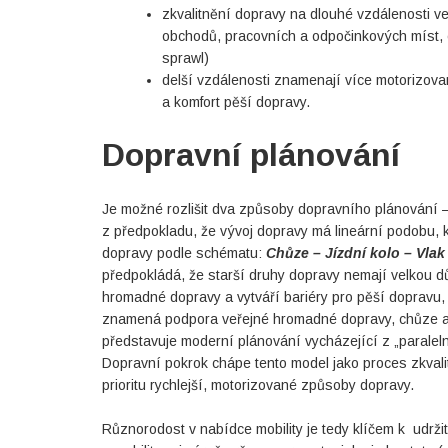
zkvalitnění dopravy na dlouhé vzdálenosti v
obchodů, pracovních a odpočinkových míst, c
sprawl)
delší vzdálenosti znamenají více motorizova
a komfort pěší dopravy.
Dopravní plánování
Je možné rozlišit dva způsoby dopravního plánování 
z předpokladu, že vývoj dopravy má lineární podobu, 
dopravy podle schématu:
Chůze – Jízdní kolo – Vla
předpokládá, že starší druhy dopravy nemají velkou 
hromadné dopravy a vytváří bariéry pro pěší dopravu,
znamená podpora veřejné hromadné dopravy, chůze a cy
představuje moderní plánování vycházející z „parale
Dopravní pokrok chápe tento model jako proces zkval
prioritu rychlejší, motorizované způsoby dopravy.
Různorodost v nabídce mobility je tedy klíčem k udrž