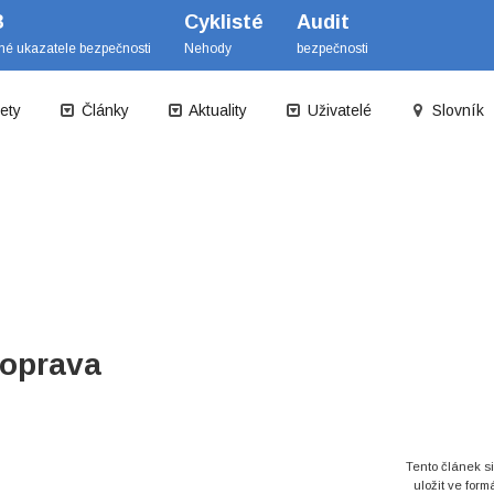
B
Cyklisté
Audit
mé ukazatele bezpečnosti
Nehody
bezpečnosti
ety
Články
Aktuality
Uživatelé
Slovník
doprava
Tento článek s
uložit ve form