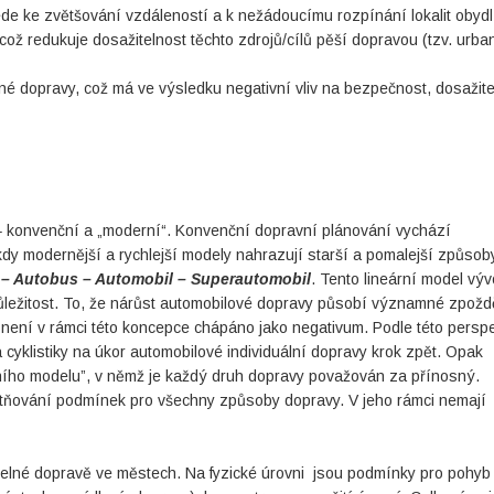
ede ke zvětšování vzdáleností a k nežádoucímu rozpínání lokalit obydl
ož redukuje dosažitelnost těchto zdrojů/cílů pěší dopravou (tzv. urba
né dopravy, což má ve výsledku negativní vliv na bezpečnost, dosažite
– konvenční a „moderní“. Konvenční dopravní plánování vychází
kdy modernější a rychlejší modely nahrazují starší a pomalejší způsob
k – Autobus – Automobil – Superautomobil
. Tento lineární model výv
důležitost. To, že nárůst automobilové dopravy působí významné zpožd
 není v rámci této koncepce chápáno jako negativum. Podle této perspe
klistiky na úkor automobilové individuální dopravy krok zpět. Opak
lního modelu”, v němž je každý druh dopravy považován za přínosný.
itňování podmínek pro všechny způsoby dopravy. V jeho rámci nemají
itelné dopravě ve městech. Na fyzické úrovni jsou podmínky pro pohyb