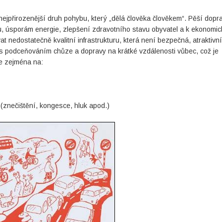
jpřirozenější druh pohybu, který „dělá člověka člověkem“. Pěší dopr
u, úsporám energie, zlepšení zdravotního stavu obyvatel a k ekonomi
t nedostatečně kvalitní infrastrukturu, která není bezpečná, atraktivní
s podceňováním chůze a dopravy na krátké vzdálenosti vůbec, což je
se zejména na:
 (znečištění, kongesce, hluk apod.)