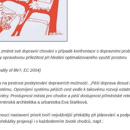
y změnit své dopravní chování v případě konfrontace s dopravními pro
y opravdovou příležitost při hledání optimalizovaného využití prostoru
ality of life?, EC 2004)
 na pestrost poskytování dopravních možností. „
Pěší doprava dosud 
stému. Opomíjení systému pěších cest vedlo k takovému rozvoji ostat
ariéry. Prostupnost města pro chodce a pěší dostupnost příměstské re
 brněnská architektka a urbanistka Eva Staňková.
oucí nastavení priorit tvoří nejvážnější překážky při plánování a podp
překážky projevují i v každodenním životě chodců, např.: