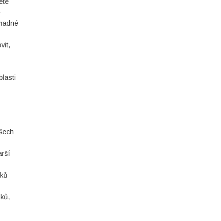
eté
e
omadné
vit,
lasti
všech
arší
eků
íků,