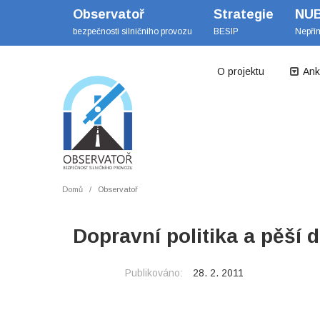
Observatoř
Strategie
NU
bezpečnosti silničního provozu
BESIP
Nepří
O projektu
Ank
Domů
Observatoř
Dopravní politika a pěší 
Publikováno:
28. 2. 2011