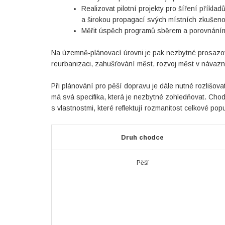
Realizovat pilotní projekty pro šíření příkla
a širokou propagací svých místních zkušeno
Měřit úspěch programů sběrem a porovnáním 
Na územně-plánovací úrovni je pak nezbytné prosazov
reurbanizaci, zahušťování měst, rozvoj měst v návaz
Při plánování pro pěší dopravu je dále nutné rozlišova
má svá specifika, která je nezbytné zohledňovat. Chod
s vlastnostmi, které reflektují rozmanitost celkové pop
Druh chodce
Pěší