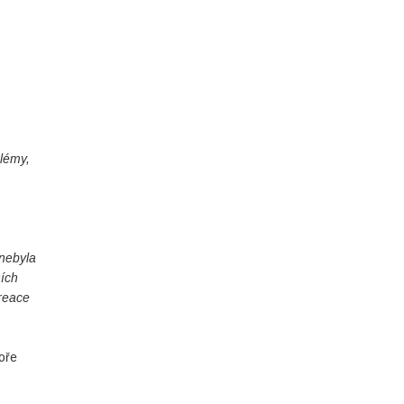
blémy,
nebyla
ních
kreace
oře