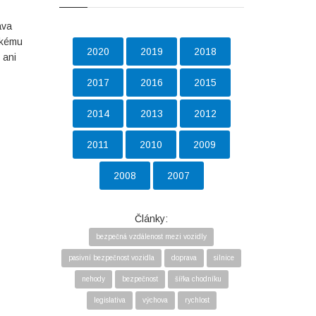
ava
ckému
2020
2019
2018
 ani
2017
2016
2015
2014
2013
2012
2011
2010
2009
2008
2007
Články:
bezpečná vzdálenost mezi vozidly
pasivní bezpečnost vozidla
doprava
silnice
nehody
bezpečnost
šířka chodníku
legislativa
výchova
rychlost