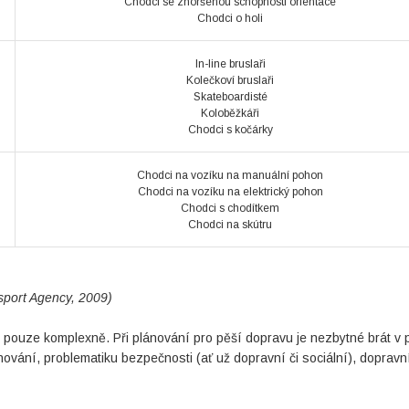
Chodci se zhoršenou schopností orientace
Chodci o holi
In-line bruslaři
Kolečkoví bruslaři
Skateboardisté
Koloběžkáři
Chodci s kočárky
Chodci na vozíku na manuální pohon
Chodci na vozíku na elektrický pohon
Chodci s chodítkem
Chodci na skútru
sport Agency, 2009)
t pouze komplexně. Při plánování pro pěší dopravu je nezbytné brát v 
ování, problematiku bezpečnosti (ať už dopravní či sociální), dopravn