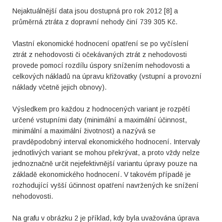
Nejaktuálnější data jsou dostupná pro rok 2012 [8] a
průměrná ztráta z dopravní nehody činí 739 305 Kč.
Vlastní ekonomické hodnocení opatření se po vyčíslení
ztrát z nehodovosti či očekávaných ztrát z nehodovosti
provede pomocí rozdílu úspory snížením nehodovosti a
celkových nákladů na úpravu křižovatky (vstupní a provozní
náklady včetně jejich obnovy).
Výsledkem pro každou z hodnocených variant je rozpětí
určené vstupními daty (minimální a maximální účinnost,
minimální a maximální životnost) a nazývá se
pravděpodobný interval ekonomického hodnocení. Intervaly
jednotlivých variant se mohou překrývat, a proto vždy nelze
jednoznačně určit nejefektivnější variantu úpravy pouze na
základě ekonomického hodnocení. V takovém případě je
rozhodující vyšší účinnost opatření navržených ke snížení
nehodovosti.
Na grafu v obrázku 2 je příklad, kdy byla uvažována úprava