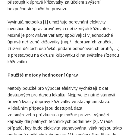
přistoupit k úpravě křižovatky za účelem zvýšení
bezpečnosti silničního provozu.
Vyvinutá metodika [1] umožňuje porovnání efektivity
investice do úprav úrovňových neřízených křižovatek.
Možné je porovnávat varianty spočívající v jednoduché
úpravě neřízené křižovatky (např.: dopravních značek,
zřízení dělicích ostrůvků, přidání odbočovacích pruhů, …)
s přestavbou na okružní křižovatku či na světelně řízenou
křižovatku.
Použité metody hodnocení úprav
Metody použité pro výpočet efektivity vycházejí z dat
dostupných pro danou lokalitu. Nejprve je nutné stanovit
úroveň kvality dopravy křižovatky ve stávajícím stavu.
V ideálním případě jsou dostupná data
ze směrového průzkumu a je možné provést výpočet
kapacity dle platných technických podmínek [2]. V řadě
případů, kdy bude efektivita stanovována, však nejsou takto
podrobné podklady k dispozici. V takovém případě se do