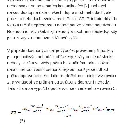
nehodovosti na pozemních komunikacích [7]. Bohužel
nejsou dostupná data o všech dopravních nehodách, ale
pouze o nehodách evidovaných Policií ČR. Z tohoto důvodu
vzniká určitá nepřesnost u nehod pouze s hmotnou škodou.
Rozhodující vliv však mají nehody s osobními následky, kdy
jsou ztráty z nehodovosti řádově vyšší.
V případě dostupných dat je výpočet proveden přímo, kdy
jsou jednotlivým nehodám přiřazeny ztráty podle následků
nehody. Ztráta se vždy počítá k aktuálnímu roku. Pokud
data o nehodovosti dostupná nejsou, použije se odhad
počtu dopravních nehod dle predikčního modelu, viz rovnice
2, a vynásobí se průměrnou ztrátou z dopravní nehody.
Tato ztráta se vypočítá podle vzorce uvedeného v rovnici 5.
(5)