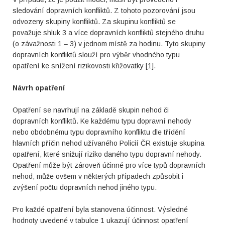
sledování dopravních konfliktů. Z tohoto pozorování jsou
odvozeny skupiny konfliktů. Za skupinu konfliktů se
považuje shluk 3 a více dopravních konfliktů stejného druhu
(o závažnosti 1 – 3) v jednom místě za hodinu. Tyto skupiny
dopravních konfliktů slouží pro výběr vhodného typu
opatření ke snížení rizikovosti křižovatky [1].
Návrh opatření
Opatření se navrhují na základě skupin nehod či
dopravních konfliktů. Ke každému typu dopravní nehody
nebo obdobnému typu dopravního konfliktu dle třídění
hlavních příčin nehod užívaného Policií ČR existuje skupina
opatření, které snižují riziko daného typu dopravní nehody.
Opatření může být zároveň účinné pro více typů dopravních
nehod, může ovšem v některých případech způsobit i
zvýšení počtu dopravních nehod jiného typu.
Pro každé opatření byla stanovena účinnost. Výsledné
hodnoty uvedené v tabulce 1 ukazují účinnost opatření