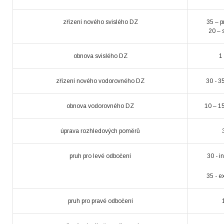
zřízení nového svislého DZ
35 – 
20 – 
obnova svislého DZ
1
zřízení nového vodorovného DZ
30 - 3
obnova vodorovného DZ
10 – 1
úprava rozhledových poměrů
pruh pro levé odbočení
30 - i
35 - e
pruh pro pravé odbočení