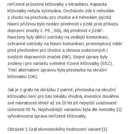
neřízené průsečné křižovatky v intravilánu. Kapacita
křižovatky nebyla vyčerpána. Docházelo zde k nehodám
s chodci na přechodu pro chodce a k nehodám, jejíchž
hlavní příčinou bylo nedání přednosti v jízdě proti příkazu
dopravní značky č. P6 „ Stůj, dej přednost v jízdě“.
Navrženy byly dělící ostrůvky na vedlejší komunikaci,
ochranné ostrůvky na hlavní komunikaci, protismykový nátěr
před přechodem pro chodce a obnova vodorovných i
svislých dopravních značek (NK). Stejné úpravy byly
zvoleny i pro variantu světelně řízené křižovatky (SSZ).
Třetí alternativní úpravou byla přestavba na okružní
křižovatku (OK).
Jak je z grafu na obrázku 2 patrné, přestavba na okružní
křižovatku není pro tuto lokalitu vhodná, investice dosáhne
své návratnosti téměř až za 20 let při nejvyšší uvažované
účinnosti 55 %. Nejvhodnější variantou byla dle metodiky [1]
vyhodnocena úprava neřízené křižovatky.
Obrázek 1 Graf ekonomického hodnocení variant [1]