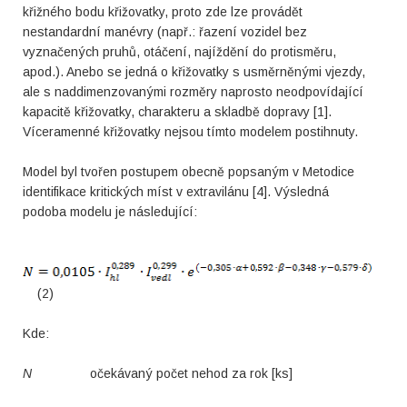
křižného bodu křižovatky, proto zde lze provádět
nestandardní manévry (např.: řazení vozidel bez
vyznačených pruhů, otáčení, najíždění do protisměru,
apod.). Anebo se jedná o křižovatky s usměrněnými vjezdy,
ale s naddimenzovanými rozměry naprosto neodpovídající
kapacitě křižovatky, charakteru a skladbě dopravy [1].
Víceramenné křižovatky nejsou tímto modelem postihnuty.
Model byl tvořen postupem obecně popsaným v Metodice
identifikace kritických míst v extravilánu [4]. Výsledná
podoba modelu je následující:
(2)
Kde:
N
očekávaný počet nehod za rok [ks]