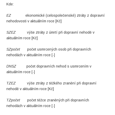
Kde:
EZ
ekonomické (celospolečenské) ztráty z dopravní
nehodovosti v aktuálním roce [Kč]
SZEZ
výše ztráty z úmrtí při dopravní nehodě v
aktuálním roce [Kč]
SZpočet
počet usmrcených osob při dopravních
nehodách v aktuálním roce [-]
DNSZ
počet dopravních nehod s usmrcením v
aktuálním roce [-]
TZEZ
výše ztráty z těžkého zranění při dopravní
nehodě v aktuálním roce [Kč]
TZpočet
počet těžce zraněných při dopravních
nehodách v aktuálním roce [-]