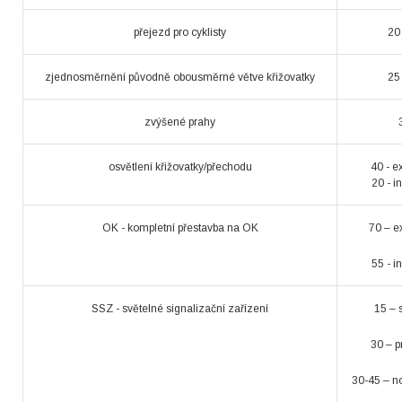
přejezd pro cyklisty
20
zjednosměrnění původně obousměrné větve křižovatky
25
zvýšené prahy
osvětlení křižovatky/přechodu
40 - e
20 - i
OK - kompletní přestavba na OK
70 – e
55 - i
SSZ - světelné signalizační zařízení
15 – 
30 – 
30-45 – no