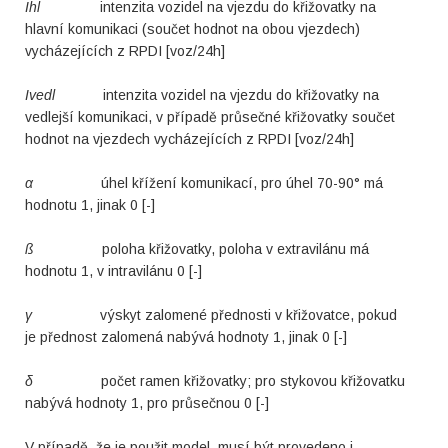
Ihl
intenzita vozidel na vjezdu do křižovatky na
hlavní komunikaci (součet hodnot na obou vjezdech)
vycházejících z RPDI [voz/24h]
Ivedl
intenzita vozidel na vjezdu do křižovatky na
vedlejší komunikaci, v případě průsečné křižovatky součet
hodnot na vjezdech vycházejících z RPDI [voz/24h]
α
úhel křížení komunikací, pro úhel 70-90° má
hodnotu 1, jinak 0 [-]
ß
poloha křižovatky, poloha v extravilánu má
hodnotu 1, v intravilánu 0 [-]
γ
výskyt zalomené přednosti v křižovatce, pokud
je přednost zalomená nabývá hodnoty 1, jinak 0 [-]
δ
počet ramen křižovatky; pro stykovou křižovatku
nabývá hodnoty 1, pro průsečnou 0 [-]
V případě, že je použit model, musí být provedeno i