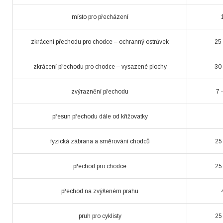
místo pro přecházení
zkrácení přechodu pro chodce – ochranný ostrůvek
25
zkrácení přechodu pro chodce – vysazené plochy
30
zvýraznění přechodu
7 
přesun přechodu dále od křižovatky
fyzická zábrana a směrování chodců
25
přechod pro chodce
25
přechod na zvýšeném prahu
pruh pro cyklisty
25