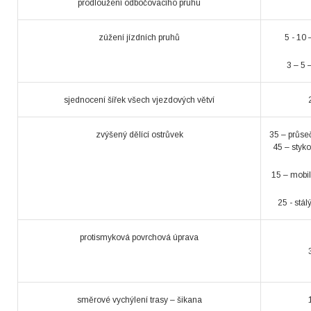
prodloužení odbočovacího pruhu
zúžení jízdních pruhů
5 - 10 
3 – 5 
sjednocení šířek všech vjezdových větví
zvýšený dělící ostrůvek
35 – průse
45 – styko
15 – mobil
25 - stál
protismyková povrchová úprava
směrové vychýlení trasy – šikana