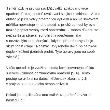
Téměř vždy je pro úpravu křižovatky aplikováno více
opatření. Proto je nutné uvažovat i s jejich kombinací. V této
oblasti je ještě velký prostor pro výzkum a ani ve světovém
měřítku neexistuje mnoho studií, s jejichž pomocí by bylo
možné popsat vztahy mezi opatřeními. Z tohoto důvodu se
nejčastěji uvažuje s jednotlivými opatřeními jako
s nezávislými proměnnými, i když to přesně nevystihuje
skutečnost (Např.: Realizací zvýšeného dělícího ostrůvku
dojde k zúžení jízdních pruhů. Tyto úpravy jsou na sobě
závislé.)
V této metodice je využita metoda kombinovaného efektu
s vlivem účinnosti dominantního opatření [5, 6]. Tento
postup se ukázal na datech křižovatek zkoumaných
v projektu EFEKTIV jako nespolehlivější.
Pokud jsou aplikována maximálně 4 opatření je vzorec
následující: