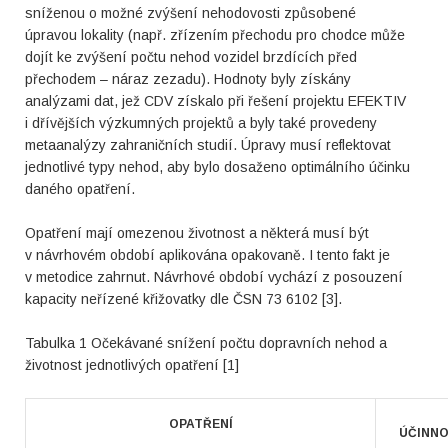
sníženou o možné zvýšení nehodovosti způsobené
úpravou lokality (např. zřízením přechodu pro chodce může
dojít ke zvýšení počtu nehod vozidel brzdících před
přechodem – náraz zezadu). Hodnoty byly získány
analýzami dat, jež CDV získalo při řešení projektu EFEKTIV
i dřívějších výzkumných projektů a byly také provedeny
metaanalýzy zahraničních studií. Úpravy musí reflektovat
jednotlivé typy nehod, aby bylo dosaženo optimálního účinku
daného opatření.
Opatření mají omezenou životnost a některá musí být
v návrhovém období aplikována opakovaně. I tento fakt je
v metodice zahrnut. Návrhové období vychází z posouzení
kapacity neřízené křižovatky dle ČSN 73 6102 [3].
Tabulka 1 Očekávané snížení počtu dopravních nehod a
životnost jednotlivých opatření [1]
OPATŘENÍ
ÚČINN