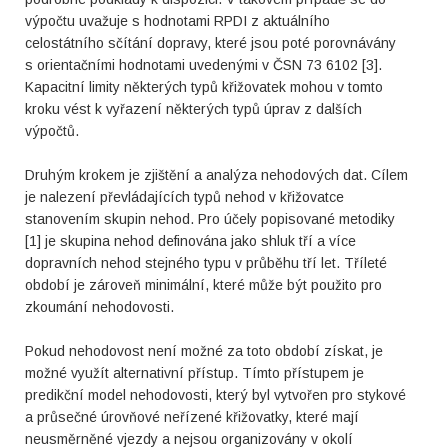
výpočtu uvažuje s hodnotami RPDI z aktuálního
celostátního sčítání dopravy, které jsou poté porovnávány
s orientačními hodnotami uvedenými v ČSN 73 6102 [3].
Kapacitní limity některých typů křižovatek mohou v tomto
kroku vést k vyřazení některých typů úprav z dalších
výpočtů.
Druhým krokem je zjištění a analýza nehodových dat. Cílem
je nalezení převládajících typů nehod v křižovatce
stanovením skupin nehod. Pro účely popisované metodiky
[1] je skupina nehod definována jako shluk tří a více
dopravních nehod stejného typu v průběhu tří let. Tříleté
období je zároveň minimální, které může být použito pro
zkoumání nehodovosti.
Pokud nehodovost není možné za toto období získat, je
možné využít alternativní přístup. Tímto přístupem je
predikční model nehodovosti, který byl vytvořen pro stykové
a průsečné úrovňové neřízené křižovatky, které mají
neusměrněné vjezdy a nejsou organizovány v okolí