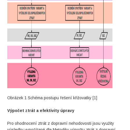
Obrázek 1 Schéma postupu řešení křižovatky [1]
Výpočet ztrát a efektivity úpravy
Pro ohodnocení ztrát z dopravní nehodovosti jsou využity
výsledky vypočítané dle Metodiky výpočtu ztrát z dopravní