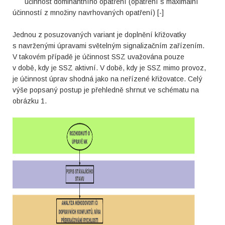
účinnost dominantního opatření (opatření s maximální
účinností z množiny navrhovaných opatření) [-]
Jednou z posuzovaných variant je doplnění křižovatky
s navrženými úpravami světelným signalizačním zařízením.
V takovém případě je účinnost SSZ uvažována pouze
v době, kdy je SSZ aktivní. V době, kdy je SSZ mimo provoz,
je účinnost úprav shodná jako na neřízené křižovatce. Celý
výše popsaný postup je přehledně shrnut ve schématu na
obrázku 1.