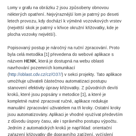
Lomy v grafu na obrázku 2 jsou způsobeny obnovou
některých opatření. Nejvýraznější lom je patrný po deseti
letech provozu, kdy dochází k výměně vozovkových vrstev
(největší skok je patrný v křivce okružní křižovatky, kde je
plocha vozovky největší).
Popisovaný postup je náročný na ruční zpracování. Proto
byla celá metodika [1] převedena do webové aplikace s
názvem
HENK
, která je dostupná na webu oblasti
navrhování pozemních komunikací
(
http://oblast.cdv.cz/cz/O37/
) v sekci projekty. Tato aplikace
umožňuje uživateli částečnou automatizaci postupu
stanovení efektivity úpravy křižovatky. Z původních devíti
kroků, které jsou popsány v metodice [1], a které je
kompletně nutné zpracovat ručně, aplikace redukuje
manuální zpracování uživatelem na tři kroky. Ostatní kroky
jsou automatizovány. Aplikaci je vhodné využívat především
z důvodu úspory času, ale i správného postupu výpočtu.
Jedním z automatických kroků je například: orientační
zařazení křižovatky dle dopravního zatížení, vyčíslení