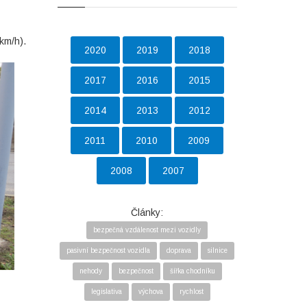
km/h).
2020
2019
2018
2017
2016
2015
2014
2013
2012
2011
2010
2009
2008
2007
Články:
bezpečná vzdálenost mezi vozidly
pasivní bezpečnost vozidla
doprava
silnice
nehody
bezpečnost
šířka chodníku
legislativa
výchova
rychlost