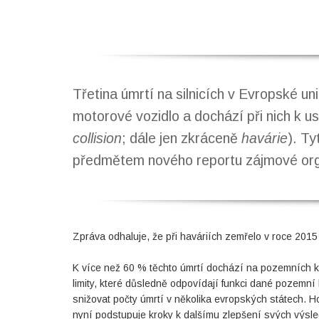
Třetina úmrtí na silnicích v Evropské un
motorové vozidlo a dochází při nich k u
collision
; dále jen zkráceně
havárie
). Ty
předmětem nového reportu zájmové or
Zpráva odhaluje, že při haváriích zemřelo v roce 2015
K více než 60 % těchto úmrtí dochází na pozemních k
limity, které důsledně odpovídají funkci dané pozemní
snižovat počty úmrtí v několika evropských státech. 
nyní podstupuje kroky k dalšímu zlepšení svých výsle