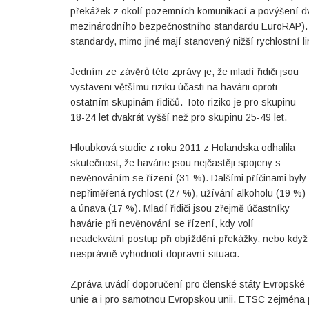
překážek z okolí pozemních komunikací a povýšení d
mezinárodního bezpečnostního standardu EuroRAP). 
standardy, mimo jiné mají stanovený nižší rychlostní l
Jedním ze závěrů této zprávy je, že mladí řidiči jsou
vystaveni většímu riziku účasti na havárii oproti
ostatním skupinám řidičů. Toto riziko je pro skupinu
18-24 let dvakrát vyšší než pro skupinu 25-49 let.
Hloubková studie z roku 2011 z Holandska odhalila
skutečnost, že havárie jsou nejčastěji spojeny s
nevěnováním se řízení (31 %). Dalšími příčinami byly
nepřiměřená rychlost (27 %), užívání alkoholu (19 %)
a únava (17 %). Mladí řidiči jsou zřejmě účastníky
havárie při nevěnování se řízení, kdy volí
neadekvátní postup při objíždění překážky, nebo když
nesprávně vyhodnotí dopravní situaci.
Zpráva uvádí doporučení pro členské státy Evropské
unie a i pro samotnou Evropskou unii. ETSC zejména 