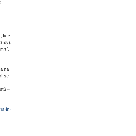
o
, kde
řídy).
mrtí,
 a na
ní se
stů –
hs-in-