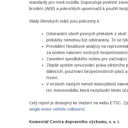
standardy pro nová vozidla. Doporučuje povinné zave
brzdění (AEB) a pokročilých upomínačů k použití bez
Vlády členských států jsou pobízeny k:
Odstranění všech pevných překážek z okolí
překážky nemohou být odstraněny. To se týká 
Provádění hloubkové analýzy na reprezentat
za účelem nalezení možných bezpečnostníc
Zavedení specifického režimu pro začínající ř
Zlepšit systém vynucování práva silničního p
dálnicích, používání bezpečnostních pásů a 
řízení.
V místech častých nehod motocyklistů nainst
tzv. motosvodidla, která nezpůsobí těmto úča
Celý report je dostupný ke stažení na webu ETSC. Zp
single-motor-vehicle-collisions/
Komentář Centra dopravního výzkumu, v. v. i.