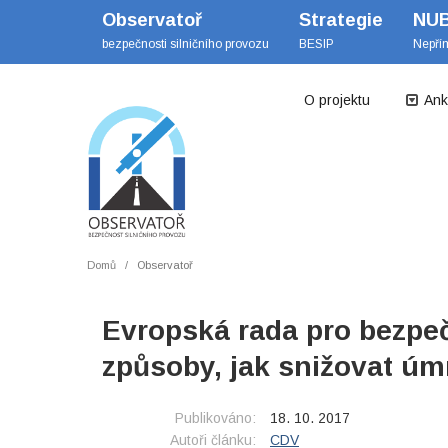
Observatoř
Strategie
NU
bezpečnosti silničního provozu
BESIP
Nepří
O projektu
Ank
Domů
Observatoř
Evropská rada pro bezpe
způsoby, jak snižovat úmr
Publikováno:
18. 10. 2017
Autoři článku:
CDV