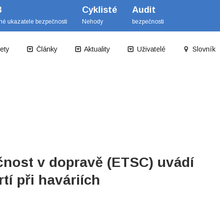
B
Cyklisté
Audit
mé ukazatele bezpečnosti
Nehody
bezpečnosti
ety
Články
Aktuality
Uživatelé
Slovník
čnost v dopravě (ETSC) uvádí
tí při haváriích