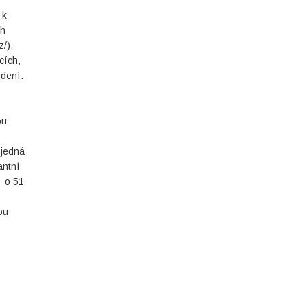
 k
ch
/).
cích,
edení.
ou
 jedná
antní
e o 51
ou