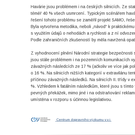
Havárie jsou problémem i na českých silnicích. Ze stati
téměř 40 % všech usmrcení. Typickým scénářem havár
řešení tohoto problému se zaměřil projekt SAMO, řešený
Byla vytvořena metodika, neboli „návod“ k praktické
s využitím údajů o nehodách a rychlosti a z ní odv
Podle zahraničních zkušeností by měla navržená opatř
Z vyhodnocení plnění Národní strategie bezpečnosti s
jsou stále problémem i na pozemních komunikacích vyšš
závažných následcích ze 17 % (ačkoliv ve více jak polo
o 16 %. Na silnicích nižších kategorií v extravilánu 
příčinou závažných následků. Na silnicích II. třídy v e
%. Vzhledem k fatálním následkům, které jsou s tímto
pevných překážek, mimo jiné i na odstraňování rekla
umístěna v rozporu s účinnou legislativou.
Centrum dopravního výzkumu v.v.i.