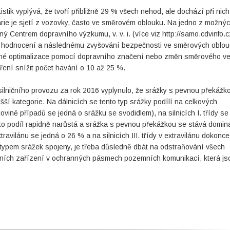
stik vyplývá, že tvoří přibližně 29 % všech nehod, ale dochází při nich
ie je sjetí z vozovky, často ve směrovém oblouku. Na jedno z možný
 Centrem dopravního výzkumu, v. v. i. (více viz http://samo.cdvinfo.cz
mu hodnocení a následnému zvyšování bezpečnosti ve směrových oblou
ozené optimalizace pomocí dopravního značení nebo změn směrového v
ení snížit počet havárií o 10 až 25 %.
ilničního provozu za rok 2016 vyplynulo, že srážky s pevnou překážk
í kategorie. Na dálnicích se tento typ srážky podílí na celkových
vině případů se jedná o srážku se svodidlem), na silnicích I. třídy se
tento podíl rapidně narůstá a srážka s pevnou překážkou se stává domin
xtravilánu se jedná o 26 % a na silnicích III. třídy v extravilánu dokonc
 typem srážek spojeny, je třeba důsledně dbát na odstraňování všech
mních zařízení v ochranných pásmech pozemních komunikací, která js