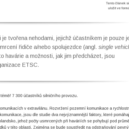
Tento článek s
uložit ve form
ii je tvořena nehodami, jejichž účastníkem je pouze 
smrcení řidiče a/nebo spolujezdce (angl.
single vehic
to havárie a možnosti, jak jim předcházet, jsou
ganizace ETSC.
 téměř 7 300 účastníků silničního provozu.
omunikacích v extravilánu. Rozvržení pozemní komunikace a rychlost
 komunikace, jsou dle studie dva nejvýznamnější faktory, které pomáhaj
Holandsko, jehož počty usmrcených při haváriích se pohybují pod prům
dků v této oblasti. Zejména se bude soustředit na odstraňování pevn