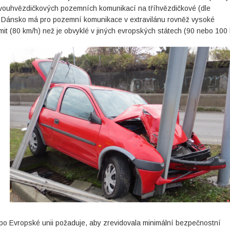
vouhvězdičkových pozemních komunikací na tříhvězdičkové (dle
Dánsko má pro pozemní komunikace v extravilánu rovněž vysoké
imit (80 km/h) než je obvyklé v jiných evropských státech (90 nebo 100 
po Evropské unii požaduje, aby zrevidovala minimální bezpečnostní