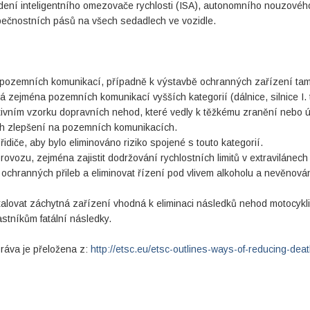
dení inteligentního omezovače rychlosti (ISA), autonomního nouzovéh
pečnostních pásů na všech sedadlech ve vozidle.
 pozemních komunikací, případně k výstavbě ochranných zařízení tam
zejména pozemních komunikací vyšších kategorií (dálnice, silnice I. t
ivním vzorku dopravních nehod, které vedly k těžkému zranění nebo ú
h zlepšení na pozemních komunikacích.
idiče, aby bylo eliminováno riziko spojené s touto kategorií.
rovozu, zejména zajistit dodržování rychlostních limitů v extravilánech
ochranných přileb a eliminovat řízení pod vlivem alkoholu a nevěnová
alovat záchytná zařízení vhodná k eliminaci následků nehod motocykli
stníkům fatální následky.
ráva je přeložena z:
http://etsc.eu/etsc-outlines-ways-of-reducing-deat