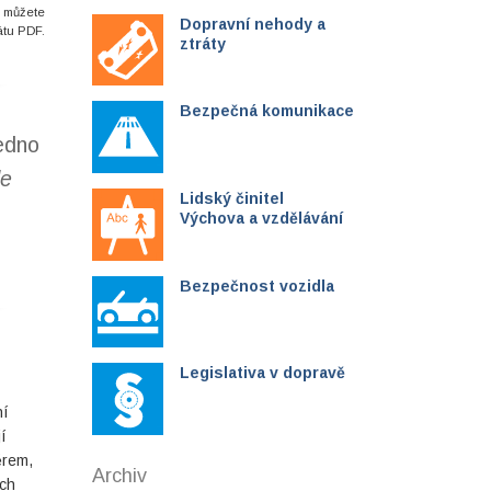
i můžete
Dopravní nehody a
átu PDF.
ztráty
Bezpečná komunikace
jedno
le
Lidský činitel
Výchova a vzdělávání
Bezpečnost vozidla
Legislativa v dopravě
ní
í
ěrem,
Archiv
ých