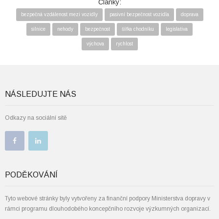
Články:
bezpečná vzdálenost mezi vozidly
pasivní bezpečnost vozidla
doprava
silnice
nehody
bezpečnost
šířka chodníku
legislativa
výchova
rychlost
NÁSLEDUJTE NÁS
Odkazy na sociální sítě
PODĚKOVÁNÍ
Tyto webové stránky byly vytvořeny za finanční podpory Ministerstva dopravy v
rámci programu dlouhodobého koncepčního rozvoje výzkumných organizací.