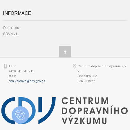
INFORMACE
O projektu
CDV v.v.i.
Tel.:
Centrum dopravního výzkumu, v.
+420 541 641 711
v. i.
Mail:
Líšeňská 33a
eva.ksicova@cdv.gov.cz
636 00 Brno