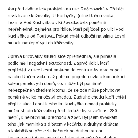
Asi před dvěma lety proběhla na ulici Račerovická v Třebíči
revitalizace křižovatky ‘U Kuchyňky’ (ulice Račerovická,
Lesní a Pod Kuchyňkou). Křižovatka byla poměrně
nepřehledná, zejména pro řidiče, kteří přijížděli po ulici Pod
Kuchyňkou od Poušova. Pokud chtěli odbočit na silnici Lesní
museli ‘naslepo’ vjet do křižovatky.
Úprava křižovatky situaci sice zpřehlednila, ale přinesla
podle mě i negativní skutečnosti. Zaprvé řidiči, kteří
projíždějí z ulice Lesní směrem do centra města se napojí
na ulici Račerovickou až poté co projedou úzkou komunikací
kolem panelových domů, což může být poměrně
nebezpečné vzhedem k tomu, že se zde může pohybovat
poměrně velké množství chodců. Zadruhé chodci kteří chtějí
přejít z ulice Lesní k rybníku Kuchyňka nemají prakticky
možnost tuto křižovatku přejít, ledaže by si zašli asi 280
metrů, k nejbližšímu přechodu a zpět. Byl jsem svědkem
toho, jak maminka s dítětem v kočárku a druhým dítětem
s koloběžkou převezla kočárek na druhou stranu
komunikace (přitom musela překonat poměrně mohutný