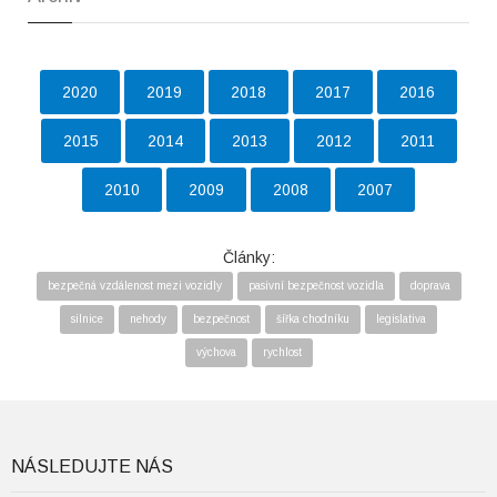
2020
2019
2018
2017
2016
2015
2014
2013
2012
2011
2010
2009
2008
2007
Články:
bezpečná vzdálenost mezi vozidly
pasivní bezpečnost vozidla
doprava
silnice
nehody
bezpečnost
šířka chodníku
legislativa
výchova
rychlost
NÁSLEDUJTE NÁS