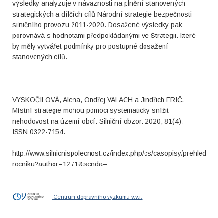
výsledky analyzuje v návaznosti na plnění stanovených
strategických a dílčích cílů Národní strategie bezpečnosti
silničního provozu 2011-2020. Dosažené výsledky pak
porovnává s hodnotami předpokládanými ve Strategii. které
by měly vytvářet podmínky pro postupné dosažení
stanovených cílů.
VYSKOČILOVÁ, Alena, Ondřej VALACH a Jindřich FRIČ.
Místní strategie mohou pomoci systematicky snížit
nehodovost na území obcí. Silniční obzor. 2020, 81(4).
ISSN 0322-7154.
http://www.silnicnispolecnost.cz/index.php/cs/casopisy/prehled-
rocniku?author=1271&senda=
Centrum dopravního výzkumu v.v.i.