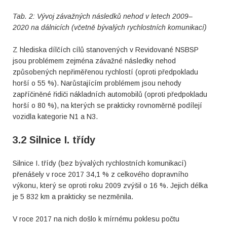
Tab. 2: Vývoj
závažných následků nehod
v letech 2009–
2020 na dálnicích (včetně bývalých rychlostních komunikací)
Z hlediska dílčích cílů stanovených v Revidované NSBSP
jsou problémem zejména závažné následky nehod
způsobených nepřiměřenou rychlostí (oproti předpokladu
horší o 55 %). Narůstajícím problémem jsou nehody
zapříčiněné řidiči nákladních automobilů (oproti předpokladu
horší o 80 %), na kterých se prakticky rovnoměrně podílejí
vozidla kategorie N1 a N3.
3.2 Silnice I. třídy
Silnice I. třídy (bez bývalých rychlostních komunikací)
přenášely v roce 2017 34,1 % z celkového dopravního
výkonu, který se oproti roku 2009 zvýšil o 16 %. Jejich délka
je 5 832 km a prakticky se nezměnila.
V roce 2017 na nich došlo k mírnému poklesu počtu