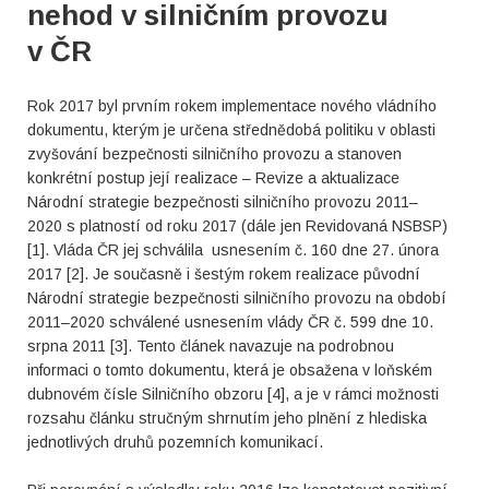
nehod v silničním provozu
v ČR
Rok 2017 byl prvním rokem implementace nového vládního
dokumentu, kterým je určena střednědobá politiku v oblasti
zvyšování bezpečnosti silničního provozu a stanoven
konkrétní postup její realizace – Revize a aktualizace
Národní strategie bezpečnosti silničního provozu 2011–
2020 s platností od roku 2017 (dále jen Revidovaná NSBSP)
[1]. Vláda ČR jej schválila usnesením č. 160 dne 27. února
2017 [2]. Je současně i šestým rokem realizace původní
Národní strategie bezpečnosti silničního provozu na období
2011–2020 schválené usnesením vlády ČR č. 599 dne 10.
srpna 2011 [3]. Tento článek navazuje na podrobnou
informaci o tomto dokumentu, která je obsažena v loňském
dubnovém čísle Silničního obzoru [4], a je v rámci možnosti
rozsahu článku stručným shrnutím jeho plnění z hlediska
jednotlivých druhů pozemních komunikací.