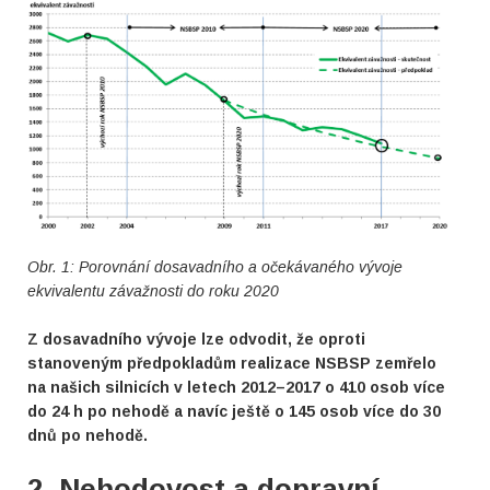
Obr. 1: Porovnání dosavadního a očekávaného vývoje
ekvivalentu závažnosti do roku 2020
Z dosavadního vývoje lze odvodit, že oproti
stanoveným předpokladům realizace NSBSP zemřelo
na našich silnicích v letech 2012–2017 o 410 osob více
do 24 h po nehodě a navíc ještě o 145 osob více do 30
dnů po nehodě.
2. Nehodovost a dopravní