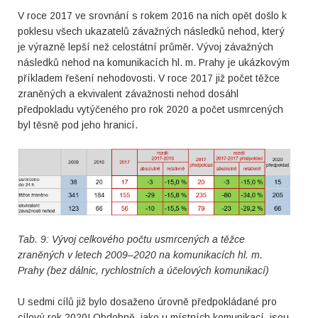
V roce 2017 ve srovnání s rokem 2016 na nich opět došlo k
poklesu všech ukazatelů závažných následků nehod, který
je výrazně lepší než celostátní průměr. Vývoj závažných
následků nehod na komunikacích hl. m. Prahy je ukázkovým
příkladem řešení nehodovosti. V roce 2017 již počet těžce
zraněných a ekvivalent závažnosti nehod dosáhl
předpokladu vytýčeného pro rok 2020 a počet usmrcených
byl těsně pod jeho hranicí.
Tab. 9: Vývoj celkového počtu usmrcených a těžce
zraněných v letech 2009–2020 na komunikacích hl. m.
Prahy (bez dálnic, rychlostních a účelových komunikací)
U sedmi cílů již bylo dosaženo úrovně předpokládané pro
cílový rok 2020! Obdobně, jako u místních komunikací, jsou