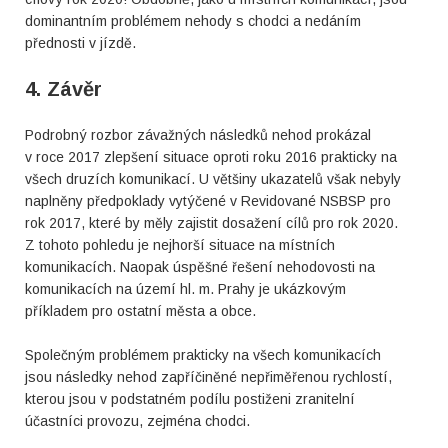
dominantním problémem nehody s chodci a nedáním
přednosti v jízdě.
4. Závěr
Podrobný rozbor závažných následků nehod prokázal
v roce 2017 zlepšení situace oproti roku 2016 prakticky na
všech druzích komunikací. U většiny ukazatelů však nebyly
naplněny předpoklady vytýčené v Revidované NSBSP pro
rok 2017, které by měly zajistit dosažení cílů pro rok 2020.
Z tohoto pohledu je nejhorší situace na místních
komunikacích. Naopak úspěšné řešení nehodovosti na
komunikacích na území hl. m. Prahy je ukázkovým
příkladem pro ostatní města a obce.
Společným problémem prakticky na všech komunikacích
jsou následky nehod zapříčiněné nepřiměřenou rychlostí,
kterou jsou v podstatném podílu postiženi zranitelní
účastníci provozu, zejména chodci.