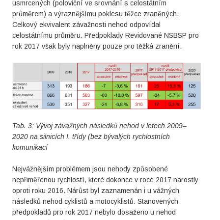
usmrcených (poloviční ve srovnání s celostátním
průměrem) a výraznějšímu poklesu těžce zraněných.
Celkový ekvivalent závažnosti nehod odpovídal
celostátnímu průměru. Předpoklady Revidované NSBSP pro
rok 2017 však byly naplněny pouze pro těžká zranění.
Tab. 3: Vývoj
závažných následků nehod
v letech 2009–
2020 na silnicích I. třídy (bez bývalých rychlostních
komunikací
Nejvážnějším problémem jsou nehody způsobené
nepřiměřenou rychlostí, které dokonce v roce 2017 narostly
oproti roku 2016. Nárůst byl zaznamenán i u vážných
následků nehod cyklistů a motocyklistů. Stanovených
předpokladů pro rok 2017 nebylo dosaženo u nehod