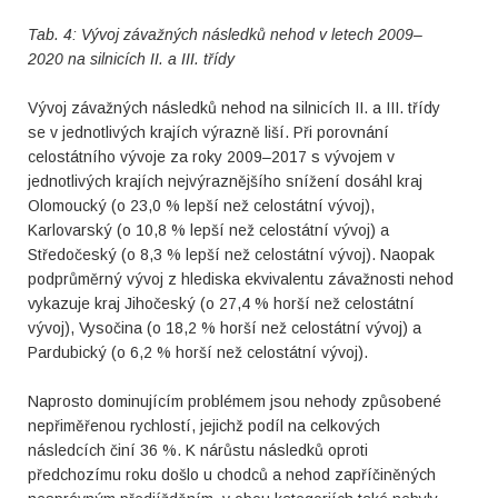
Tab. 4: Vývoj závažných následků nehod v letech 2009–
2020 na silnicích II. a III. třídy
Vývoj závažných následků nehod na silnicích II. a III. třídy
se v jednotlivých krajích výrazně liší. Při porovnání
celostátního vývoje za roky 2009–2017 s vývojem v
jednotlivých krajích nejvýraznějšího snížení dosáhl kraj
Olomoucký (o 23,0 % lepší než celostátní vývoj),
Karlovarský (o 10,8 % lepší než celostátní vývoj) a
Středočeský (o 8,3 % lepší než celostátní vývoj). Naopak
podprůměrný vývoj z hlediska ekvivalentu závažnosti nehod
vykazuje kraj Jihočeský (o 27,4 % horší než celostátní
vývoj), Vysočina (o 18,2 % horší než celostátní vývoj) a
Pardubický (o 6,2 % horší než celostátní vývoj).
Naprosto dominujícím problémem jsou nehody způsobené
nepřiměřenou rychlostí, jejichž podíl na celkových
následcích činí 36 %. K nárůstu následků oproti
předchozímu roku došlo u chodců a nehod zapříčiněných