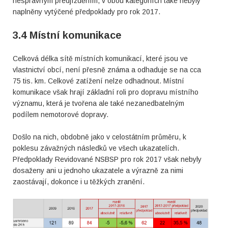
nesprávným předjížděním, v obou kategoriích také nebyly
naplněny vytýčené předpoklady pro rok 2017.
3.4 Místní komunikace
Celková délka sítě místních komunikací, které jsou ve
vlastnictví obcí, není přesně známa a odhaduje se na cca
75 tis. km. Celkové zatížení nelze odhadnout. Místní
komunikace však hrají základní roli pro dopravu místního
významu, která je tvořena ale také nezanedbatelným
podílem nemotorové dopravy.
Došlo na nich, obdobně jako v celostátním průměru, k
poklesu závažných následků ve všech ukazatelích.
Předpoklady Revidované NSBSP pro rok 2017 však nebyly
dosaženy ani u jednoho ukazatele a výrazně za nimi
zaostávají, dokonce i u těžkých zranění.