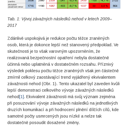
Tab.
1
: Vývoj
závažných následků nehod
v letech 2009–
2017
Zdánlivě uspokojivá je redukce počtu těžce zraněných
osob, která je dokonce lepší než stanovený předpoklad. Ve
skutečnosti je to však varovným upozorněním, že
realizovaná bezpečnostní opatření nebyla dostatečně
účinná nebo uplatněná v dostatečném rozsahu. Příznivý
výsledek poklesu počtu těžce zraněných však jen částečně
zmírnil celkový zaostávající trend vyjádřený ekvivalentem
závažnosti nehod (Obr. 1). Tento ukazatel byl zaveden kvůli
lepší demonstraci celkového vývoje závažných následků
nehod
[1]
. Ekvivalent závažnosti má svůj význam zejména
při posuzování vývoje závažných následků na jednotlivých
druzích komunikací a při hodnocení plnění dílčích cílů, kde
samotné počty usmrcených jsou nízké a nelze tak
dostatečně posoudit dosažené změny.