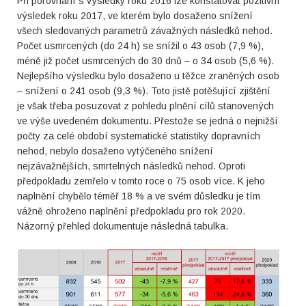
Při porovnání s výsledky roku 2016 lze konstatovat pozitivní
výsledek roku 2017, ve kterém bylo dosaženo snížení
všech sledovaných parametrů závažných následků nehod.
Počet usmrcených (do 24 h) se snížil o 43 osob (7,9 %),
méně již počet usmrcených do 30 dnů – o 34 osob (5,6 %).
Nejlepšího výsledku bylo dosaženo u těžce zraněných osob
– snížení o 241 osob (9,3 %). Toto jistě potěšující zjištění
je však třeba posuzovat z pohledu plnění cílů stanovených
ve výše uvedeném dokumentu. Přestože se jedná o nejnižší
počty za celé období systematické statistiky dopravních
nehod, nebylo dosaženo vytýčeného snížení
nejzávažnějších, smrtelných následků nehod. Oproti
předpokladu zemřelo v tomto roce o 75 osob více. K jeho
naplnění chybělo téměř 18 % a ve svém důsledku je tím
vážně ohroženo naplnění předpokladu pro rok 2020.
Názorný přehled dokumentuje následná tabulka.