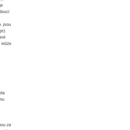
je
doucí
p. jsou
je).
nné
u může
ela
onu
nou za