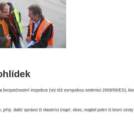
ohlídek
ma bezpečnostní inspekce (viz též evropskou směrnici 2008/96/ES), kte
příp. další správci či vlastníci (např. obec, majitel polní či lesní cesty