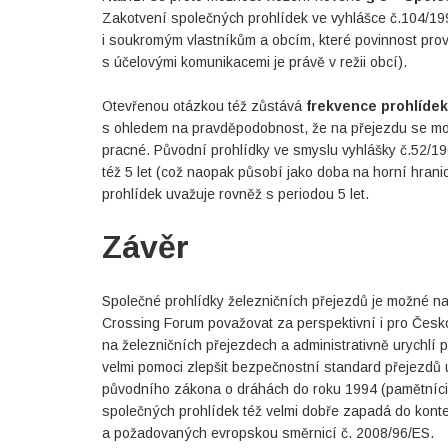
Zakotvení společných prohlídek ve vyhlášce č.104/1997
i soukromým vlastníkům a obcím, které povinnost pro
s účelovými komunikacemi je právě v režii obcí).
Otevřenou otázkou též zůstává
frekvence prohlídek
s ohledem na pravděpodobnost, že na přejezdu se moh
pracné. Původní prohlídky ve smyslu vyhlášky č.52/196
též 5 let (což naopak působí jako doba na horní hran
prohlídek uvažuje rovněž s periodou 5 let.
Závěr
Společné prohlídky železničních přejezdů je možné na
Crossing Forum považovat za perspektivní i pro Českou
na železničních přejezdech a administrativně urychlí
velmi pomoci zlepšit bezpečnostní standard přejezdů u
původního zákona o dráhách do roku 1994 (pamětníci t
společných prohlídek též velmi dobře zapadá do konte
a požadovaných evropskou směrnicí č. 2008/96/ES.