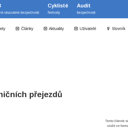
B
Cyklisté
Audit
mé ukazatele bezpečnosti
Nehody
bezpečnosti
ety
Články
Aktuality
Uživatelé
Slovník
ničních přejezdů
Tento článek s
uložit ve form