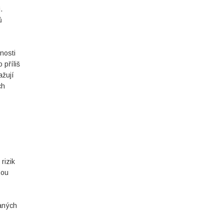
.
ů
nosti
příliš
ažují
ch
rizik
hou
vaných