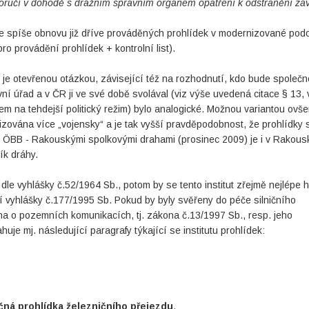
oporučí v dohodě s drážním správním orgánem opatření k odstranění zá
le spíše obnovu již dříve prováděných prohlídek v modernizované pod
 provádění prohlídek + kontrolní list).
 je otevřenou otázkou, závisející též na rozhodnutí, kdo bude společ
vní úřad a v ČR ji ve své době svolával (viz výše uvedená citace § 13, 
em na tehdejší politický režim) bylo analogické. Možnou variantou ovše
nizována více „vojensky“ a je tak vyšší pravděpodobnost, že prohlídky 
 s ÖBB - Rakouskými spolkovými drahami (prosinec 2009) je i v Rakous
ík dráhy.
dle vyhlášky č.52/1964 Sb., potom by se tento institut zřejmě nejlépe h
 vyhlášky č.177/1995 Sb. Pokud by byly svěřeny do péče silničního
na o pozemních komunikacích, tj. zákona č.13/1997 Sb., resp. jeho
je mj. následující paragrafy týkající se institutu prohlídek:
čná prohlídka železničního přejezdu
.