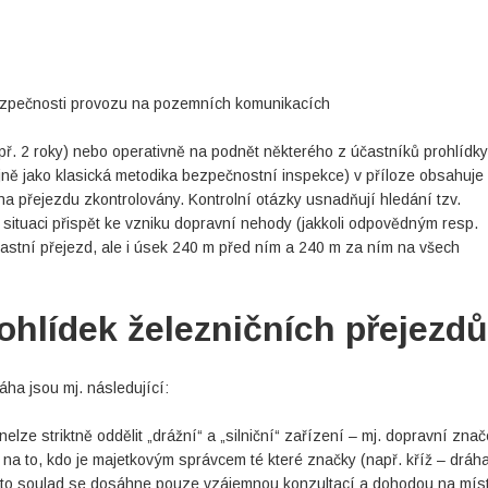
bezpečnosti provozu na pozemních komunikacích
př. 2 roky) nebo operativně na podnět některého z účastníků prohlídky
ejně jako klasická metodika bezpečnostní inspekce) v příloze obsahuje
 na přejezdu zkontrolovány. Kontrolní otázky usnadňují hledání tzv.
ké situaci přispět ke vzniku dopravní nehody (jakkoli odpovědným resp.
vlastní přejezd, ale i úsek 240 m před ním a 240 m za ním na všech
hlídek železničních přejezdů
a jsou mj. následující:
nelze striktně oddělit „drážní“ a „silniční“ zařízení – mj. dopravní zna
a to, kdo je majetkovým správcem té které značky (např. kříž – dráha
to soulad se dosáhne pouze vzájemnou konzultací a dohodou na mís