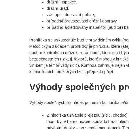
drážní inspekce,
drážní úřad,
zástupce dopravní policie,
případně provozovatel drážní dopravy
případně akreditovaný inspektor (auditor) 
Prohlídka se uskutečňuje buď v pravidelném cyklu (na
Metodickým základem prohlídky je příručka, která (st
soubor kontrolních otázek, resp. bodů, které mají být
bezpečnostních rizik, tj. faktorů, které mohou v kritic
viníkem je téměř vždy řidič). Kontrola zahrnuje nejen 
komunikacích, po kterých lze k přejezdu přijet.
Výhody společných pro
Výhody společných prohlídek pozemní komunikace/dráh
Z hlediska uživatele přejezdu (řidič, chodec) 
musí být v harmonickém souladu bez ohledu n
návěstní desky – pozemní komunikace). Ten