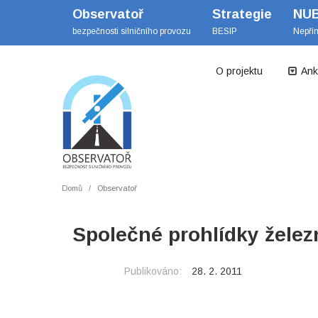
Observatoř
Strategie
NU
bezpečnosti silničního provozu
BESIP
Nepří
O projektu
Ank
Domů
Observatoř
Společné prohlídky želez
Publikováno:
28. 2. 2011