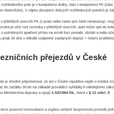
 rozhledového pole je v kompetenci dráhy, část v kompetenci PK (část 
ým vlastníkům). V zájmu dosažení dobrých rozhledových poměrů je žá
 přilehlých úsecích PK (v praxi velmi často tyto části nenavazují, res
zovka je užší než vozovka v přilehlých úsecích, auto může vjet do kole
 o potřebných opatření přímo na místě bez pomalé, složité a málo úči
ou jinak 30 dnů x několik vzájemně zaslaných dopisů = řešení problém
lezničních přejezdů v České
u je vhodné připomenout, že ani v České republice nejde o institut zc
 až do začátku 90.let na základě prováděcí vyhlášky k někdejšímu zák
ku Ministerstva dopravy a spojů
č.52/1964 Sb.
, která v
§ 13 odst. 5
správce pozemní komunikace a orgánu veřejné bezpečnosti provede jed