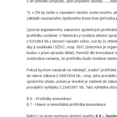
5 let obhlídku přejezdu, zjistí případné závady….., d
Tj. v ČR by nešlo o zavedení něčeho zcela nového, a
základě současného špičkového know-how (příručka pro
Způsob legislativního zakotvení společných prohlídek
prohlídku svolávat. V Německu ji svolává silniční sprá
č.52/1964 Sb.) okresní národní výbor, což by (s ohled
aby ji svolávala i SŽDC, resp. SDC (železnice je orga
budou v praxi opravdu dělat). Rovněž dle konzultace
zvažována varianta, že prohlídku bude svolávat vlastn
Pokud bychom navázali na někdejší „tradici“ prohlídek 
do rámce zákona č.266/1994 Sb., resp. jeho prováděcí
správního úřadu, potom je vhodné je začlenit do záko
prováděcí vyhlášky č.104/1997 Sb. Tato vyhláška obsahu
§ 6 – Prohlídky komunikací
§ 7 - Hlavní a mimořádná prohlídka komunikace
Nabízí se proto možnost vložení nového
§ 8 – Spole