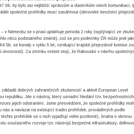
 Sb. by bylo asi nejbližší správcům a vlastníkům všech komunikací, tj
vádět společné prohlídky musí zasáhnout (obrovské množství přejezd
– v Německu se v praxi uplatňuje perioda 2 roky (vyplývající ze zkuše
lo něco podstatného změnit), což se pro podmínky ČR může jevit jako 
4 Sb. se konaly v cyklu 5 let, vznikající krajské přejezdové komise zv
ici únosnosti). Za zmínku ovšem stojí, že Rakousko v návrhu společný
 základě dobrých zahraničních zkušeností a aktivit European Level
 republiku. Jde o nástroj, který usnadní hledání tzv. bezpečnostních 
 proces jejich odstranění. Jsme přesvědčeni, že společné prohlídky mo
 nás a navázat na existující tradici prohlídek, prováděných podle
ěchto prohlídek se o nich vyjadřují velmi pozitivně). Snaha o obnovu
xtu současného rozvoje tzv. nástrojů bezpečné infrastruktury, defino