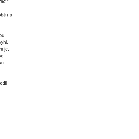
vad.“
obě na
nou
vyhl.
m je,
se
ku
odil