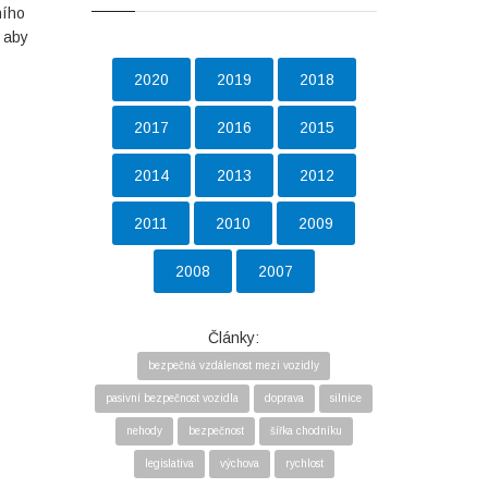
ního
 aby
2020
2019
2018
2017
2016
2015
2014
2013
2012
2011
2010
2009
2008
2007
Články:
bezpečná vzdálenost mezi vozidly
pasivní bezpečnost vozidla
doprava
silnice
nehody
bezpečnost
šířka chodníku
legislativa
výchova
rychlost