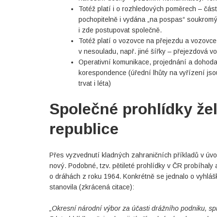
Totéž platí i o rozhledových poměrech – část
pochopitelně i vydána „na pospas“ soukrom
i zde postupovat společně.
Totéž platí o vozovce na přejezdu a vozovce v
v nesouladu, např. jiné šířky – přejezdová vo
Operativní komunikace, projednání a dohoda
korespondence (úřední lhůty na vyřízení js
trvat i léta)
Společné prohlídky že
republice
Přes vyzvednutí kladných zahraničních příkladů v úvod
nový. Podobné, tzv. pětileté prohlídky v ČR probíhaly
o dráhách z roku 1964. Konkrétně se jednalo o vyhláš
stanovila (zkrácená citace):
„Okresní národní výbor za účasti drážního podniku, 