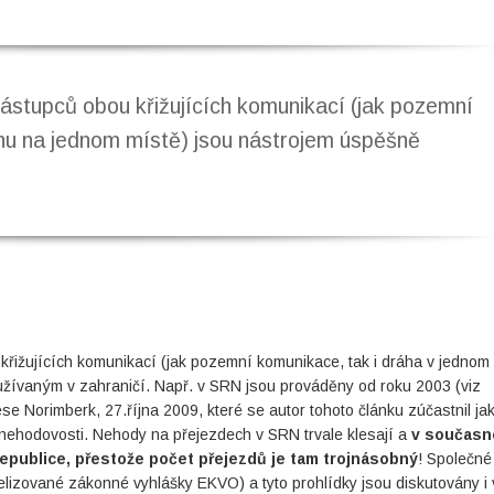
zástupců obou křižujících komunikací (jak pozemní
nu na jednom místě) jsou nástrojem úspěšně
křižujících komunikací (jak pozemní komunikace, tak i dráha v jednom
žívaným v zahraničí. Např. v SRN jsou prováděny od roku 2003 (viz
e Norimberk, 27.října 2009, které se autor tohoto článku zúčastnil ja
í nehodovosti. Nehody na přejezdech v SRN trvale klesají a
v současn
epublice, přestože počet přejezdů je tam trojnásobný
! Společné
elizované zákonné vyhlášky EKVO) a tyto prohlídky jsou diskutovány i 