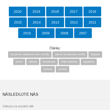
2020
2019
2018
2017
2016
2015
2014
2013
2012
2011
2010
2009
2008
2007
Články:
bezpečná vzdálenost mezi vozidly
pasivní bezpečnost vozidla
doprava
silnice
nehody
bezpečnost
šířka chodníku
legislativa
výchova
rychlost
NÁSLEDUJTE NÁS
Odkazy na sociální sítě