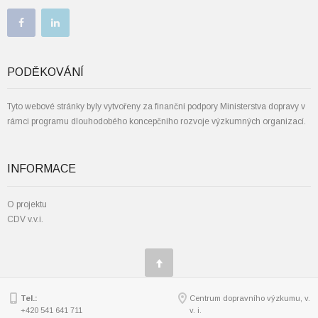
PODĚKOVÁNÍ
Tyto webové stránky byly vytvořeny za finanční podpory Ministerstva dopravy v
rámci programu dlouhodobého koncepčního rozvoje výzkumných organizací.
INFORMACE
O projektu
CDV v.v.i.
Tel.:
Centrum dopravního výzkumu, v.
+420 541 641 711
v. i.