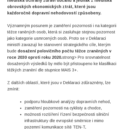
hlediska ochrany zdraví občanů a jednak z hlediska
obrovských ekonomických ztrát, které jsou
každoročně dopravní nehodovostí způsobeny.
Významným posunem je zaměření pozornosti i na kategorii
těžce raněných osob, která si zasluhuje stejnou pozornost
jako kategorie usmrcených osob. Proto se v Deklaraci
ministři zavazují ke stanovení strategického cíle, kterým
bude
dosažení polovičního počtu těžce zraněných v
roce 2030 oproti roku 2020.
strong> Pro srovnatelnost
dosažených výsledků by mělo být přistoupeno ke klasifikaci
těžkých zranění dle stupnice MAIS 3+.
Z dalších oblastí, které jsou v Deklaraci zdůrazněny, lze
zmínit:
podporu hloubkové analýzy dopravních nehod,
zaměření pozornosti na cyklisty a chodce,
možnosti rozšíření řízení bezpečnosti silniční
infrastruktury dle evropské směrnice i mimo
pozemní komunikace sítě TEN-T,